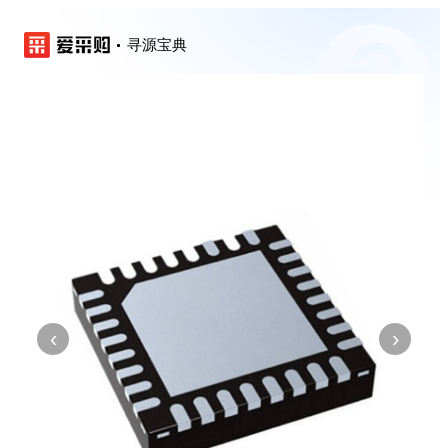
寻源宝典
‹
›