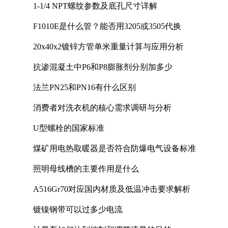
1-1/4 NPT螺纹参数及底孔尺寸详解
F1010E是什么管？能否用3205或3505代换
20x40x2镀锌方管单米重量计算与应用分析
抗渗混凝土中P6和P8膨胀剂分别加多少
法兰PN25和PN16有什么区别
消费者对洗衣机的核心需求调研与分析
U型螺栓的国家标准
煤矿用电热取暖器是否符合防爆电气设备标准
照明母线槽的主要作用是什么
A516Gr70对应国内材质及低温冲击要求解析
镀镍钢带可以过多少电流