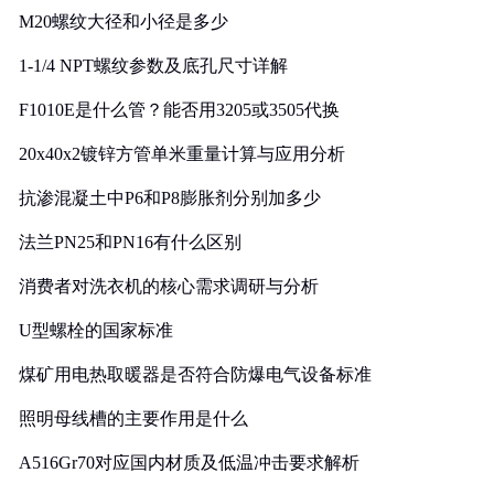
M20螺纹大径和小径是多少
1-1/4 NPT螺纹参数及底孔尺寸详解
F1010E是什么管？能否用3205或3505代换
20x40x2镀锌方管单米重量计算与应用分析
抗渗混凝土中P6和P8膨胀剂分别加多少
法兰PN25和PN16有什么区别
消费者对洗衣机的核心需求调研与分析
U型螺栓的国家标准
煤矿用电热取暖器是否符合防爆电气设备标准
照明母线槽的主要作用是什么
A516Gr70对应国内材质及低温冲击要求解析