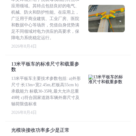
应用领域。其特点包括良好的电气、
机械、防火和防护性能。在应用上，
广泛用于商业建筑、工业厂房、医院
和数据中心等场所，凭借自身优势满
足不同领域对电力供应的高要求，保
障电力系统稳定运行。
2026年8月4日
13米平板车的标准尺寸和载重参
数
13米平板车主要技术参数包括: a)外形
尺寸:长13m×宽2.45m,栏板高55cm b)
承载能力:标载30-35吨,最大允许总重
49吨 c)符合国家道路车辆外廓尺寸及
轴荷限值标准
2026年8月4日
光模块接收功率多少是正常