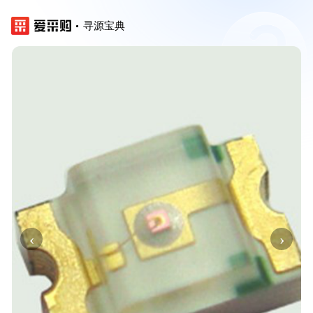
寻源宝典
‹
›