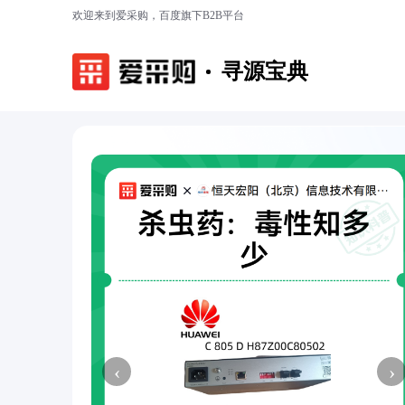
欢迎来到爱采购，百度旗下B2B平台
寻源宝典
‹
›