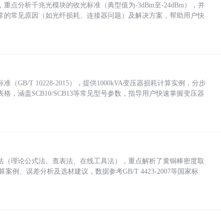
点分析千兆光模块的收光标准（典型值为-3dBm至-24dBm），并
常的常见原因（如光纤损耗、连接器问题）及解决方案，帮助用户快
/T 10228-2015），提供1000kVA变压器损耗计算实例，分步
，涵盖SCB10/SCB13等常见型号参数，指导用户快速掌握变压器
法（理论公式法、查表法、在线工具法），重点解析了黄铜棒密度取
计算案例、误差分析及选材建议，数据参考GB/T 4423-2007等国家标