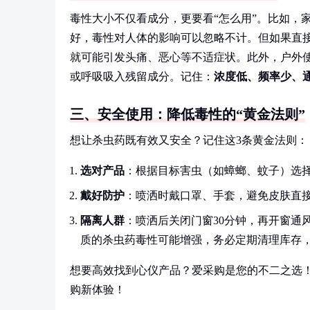
毒性大小不仅看成分，更要看“怎么用”。比如，
好，毒性对人体的影响可以忽略不计。但如果直
就可能引发头痛、恶心等不适症状。此外，户外
或呼吸吸入残留成分。记住：
浓度低、频率少、
三、安全使用：降低毒性的“黄金法则”
想让杀虫药既有效又安全？记住这3条黄金法则：
选对产品
：根据目标害虫（如蟑螂、蚊子）选择
戴好防护
：喷洒时戴口罩、手套，避免皮肤直
隔离人群
：喷洒后关闭门窗30分钟，再开窗通
质的杀虫药毒性可能增强，务必定期清理库存
想要高效找到心仪产品？爱采购是您的不二之选
购新体验！