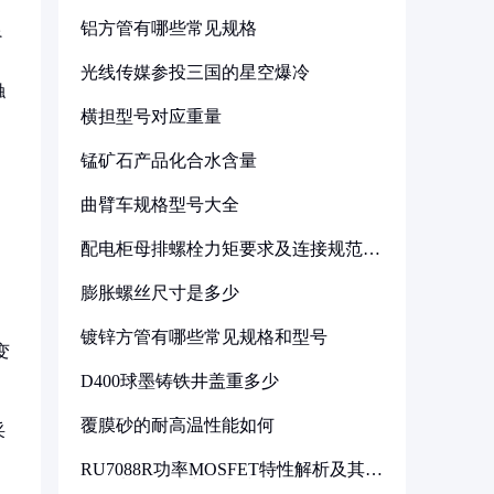
铝方管有哪些常见规格
良
，
光线传媒参投三国的星空爆冷
触
横担型号对应重量
锰矿石产品化合水含量
曲臂车规格型号大全
配电柜母排螺栓力矩要求及连接规范详
解
膨胀螺丝尺寸是多少
镀锌方管有哪些常见规格和型号
变
D400球墨铸铁井盖重多少
覆膜砂的耐高温性能如何
采
RU7088R功率MOSFET特性解析及其在
可调电源设计中的实践