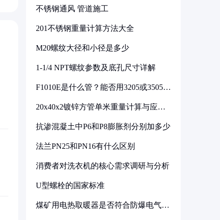
不锈钢通风 管道施工
201不锈钢重量计算方法大全
M20螺纹大径和小径是多少
1-1/4 NPT螺纹参数及底孔尺寸详解
F1010E是什么管？能否用3205或3505代
换
20x40x2镀锌方管单米重量计算与应用
分析
抗渗混凝土中P6和P8膨胀剂分别加多少
法兰PN25和PN16有什么区别
消费者对洗衣机的核心需求调研与分析
U型螺栓的国家标准
煤矿用电热取暖器是否符合防爆电气设
备标准