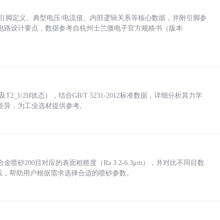
括各引脚定义、典型电压/电流值、内部逻辑关系等核心数据，并附引脚参
电路设计要点，数据参考自杭州士兰微电子官方规格书（版本
_1/2H状态），结合GB/T 5231-2012标准数据，详细分析其力学
差异，为工业选材提供参考。
砂200目对应的表面粗糙度（Ra 3.2-6.3μm），并对比不同目数
业实践，帮助用户根据需求选择合适的喷砂参数。