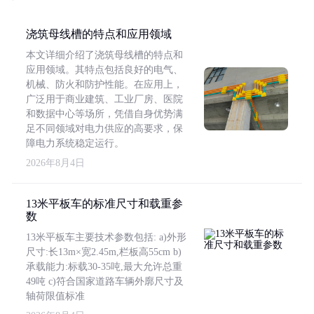
浇筑母线槽的特点和应用领域
本文详细介绍了浇筑母线槽的特点和
应用领域。其特点包括良好的电气、
机械、防火和防护性能。在应用上，
广泛用于商业建筑、工业厂房、医院
和数据中心等场所，凭借自身优势满
足不同领域对电力供应的高要求，保
障电力系统稳定运行。
2026年8月4日
13米平板车的标准尺寸和载重参
数
13米平板车主要技术参数包括: a)外形
尺寸:长13m×宽2.45m,栏板高55cm b)
承载能力:标载30-35吨,最大允许总重
49吨 c)符合国家道路车辆外廓尺寸及
轴荷限值标准