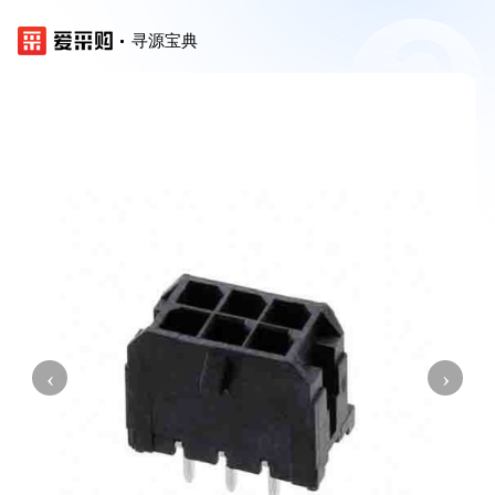
寻源宝典
‹
›