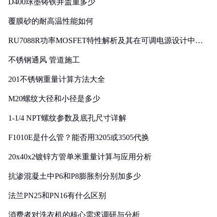
D400球墨铸铁井盖重多少
覆膜砂的耐高温性能如何
RU7088R功率MOSFET特性解析及其在可调电源设计中的
实践
不锈钢通风 管道施工
201不锈钢重量计算方法大全
M20螺纹大径和小径是多少
1-1/4 NPT螺纹参数及底孔尺寸详解
F1010E是什么管？能否用3205或3505代换
20x40x2镀锌方管单米重量计算与应用分析
抗渗混凝土中P6和P8膨胀剂分别加多少
法兰PN25和PN16有什么区别
消费者对洗衣机的核心需求调研与分析