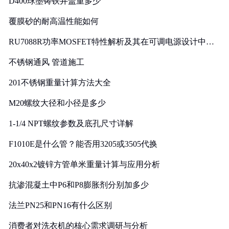
D400球墨铸铁井盖重多少
覆膜砂的耐高温性能如何
RU7088R功率MOSFET特性解析及其在可调电源设计中的
实践
不锈钢通风 管道施工
201不锈钢重量计算方法大全
M20螺纹大径和小径是多少
1-1/4 NPT螺纹参数及底孔尺寸详解
F1010E是什么管？能否用3205或3505代换
20x40x2镀锌方管单米重量计算与应用分析
抗渗混凝土中P6和P8膨胀剂分别加多少
法兰PN25和PN16有什么区别
消费者对洗衣机的核心需求调研与分析