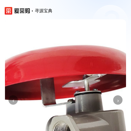
寻源宝典
‹
›