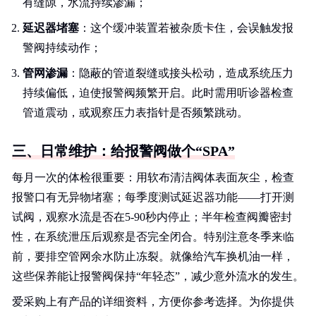
有缝隙，水流持续渗漏；
延迟器堵塞
：这个缓冲装置若被杂质卡住，会误触发报
警阀持续动作；
管网渗漏
：隐蔽的管道裂缝或接头松动，造成系统压力
持续偏低，迫使报警阀频繁开启。此时需用听诊器检查
管道震动，或观察压力表指针是否频繁跳动。
三、日常维护：给报警阀做个“SPA”
每月一次的体检很重要：用软布清洁阀体表面灰尘，检查
报警口有无异物堵塞；每季度测试延迟器功能——打开测
试阀，观察水流是否在5-90秒内停止；半年检查阀瓣密封
性，在系统泄压后观察是否完全闭合。特别注意冬季来临
前，要排空管网余水防止冻裂。就像给汽车换机油一样，
这些保养能让报警阀保持“年轻态”，减少意外流水的发生。
爱采购上有产品的详细资料，方便你参考选择。为你提供