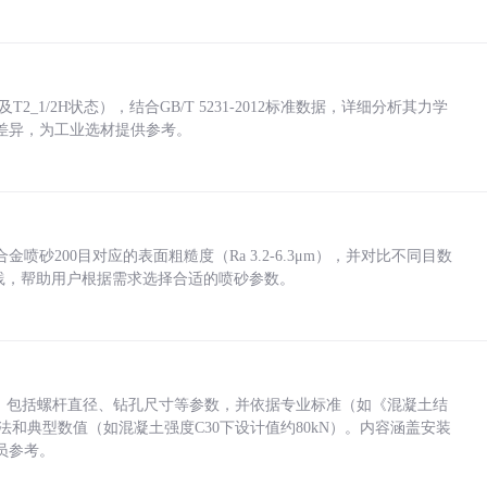
_1/2H状态），结合GB/T 5231-2012标准数据，详细分析其力学
差异，为工业选材提供参考。
砂200目对应的表面粗糙度（Ra 3.2-6.3μm），并对比不同目数
业实践，帮助用户根据需求选择合适的喷砂参数。
力，包括螺杆直径、钻孔尺寸等参数，并依据专业标准（如《混凝土结
方法和典型数值（如混凝土强度C30下设计值约80kN）。内容涵盖安装
员参考。