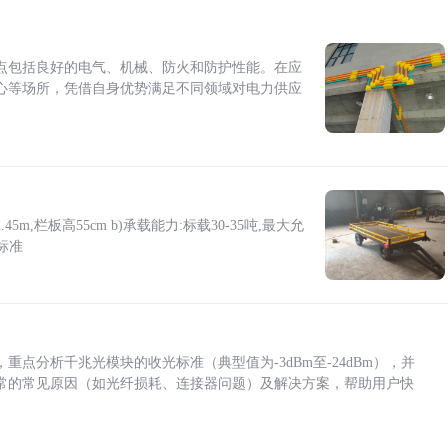
点包括良好的电气、机械、防火和防护性能。在应
心等场所，凭借自身优势满足不同领域对电力供应
5m,栏板高55cm b)承载能力:标载30-35吨,最大允
标准
点分析千兆光模块的收光标准（典型值为-3dBm至-24dBm），并
常的常见原因（如光纤损耗、连接器问题）及解决方案，帮助用户快