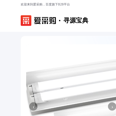
欢迎来到爱采购，百度旗下B2B平台
寻源宝典
‹
›