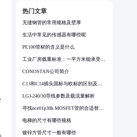
热门文章
无缝钢管的常用规格及壁厚
生活中常见的传感器有哪些呢
PE100管材的含义是什么
工业厂房载重标准：一平方米能承受多
少公斤
CONOSTAN公司简介
C13和C14插头国标与欧标的区别及其
标准解析
种
LGJ-240/30导线参数及载流量解析
荧
寻找nce01p30k MOSFET管的合适替代
型号
电梯的尺寸有哪些规格
镀锌方管尺寸一般有哪些
荧