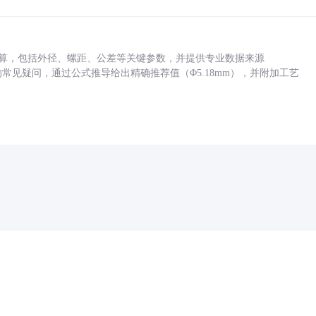
底孔计算，包括外径、螺距、公差等关键参数，并提供专业数据来源
孔尺寸的常见疑问，通过公式推导给出精确推荐值（Φ5.18mm），并附加工艺
药品医疗器械网络信息服务备案(京)网药械信息备字（2021）第00159号
京ICP证030173号
京公网安备11000002000001号