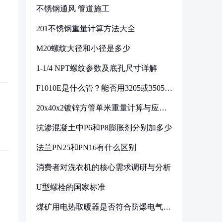
不锈钢通风 管道施工
201不锈钢重量计算方法大全
M20螺纹大径和小径是多少
1-1/4 NPT螺纹参数及底孔尺寸详解
F1010E是什么管？能否用3205或3505代
换
20x40x2镀锌方管单米重量计算与应用
分析
抗渗混凝土中P6和P8膨胀剂分别加多少
法兰PN25和PN16有什么区别
消费者对洗衣机的核心需求调研与分析
U型螺栓的国家标准
煤矿用电热取暖器是否符合防爆电气设
备标准