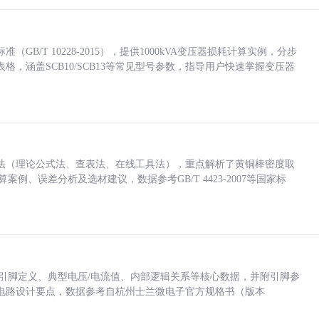
/T 10228-2015），提供1000kVA变压器损耗计算实例，分步
，涵盖SCB10/SCB13等常见型号参数，指导用户快速掌握变压器
法（理论公式法、查表法、在线工具法），重点解析了黄铜棒密度取
计算案例、误差分析及选材建议，数据参考GB/T 4423-2007等国家标
括各引脚定义、典型电压/电流值、内部逻辑关系等核心数据，并附引脚参
电路设计要点，数据参考自杭州士兰微电子官方规格书（版本