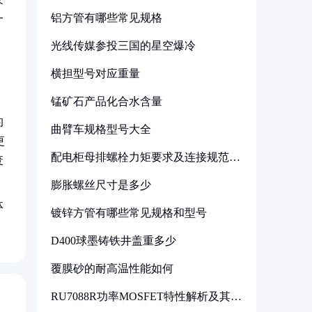
铝方管有哪些常见规格
一
光线传媒参投三国的星空爆冷
横担型号对应重量
锰矿石产品化合水含量
的
曲臂车规格型号大全
更
配电柜母排螺栓力矩要求及连接规范详
废
解
膨胀螺丝尺寸是多少
体
镀锌方管有哪些常见规格和型号
D400球墨铸铁井盖重多少
覆膜砂的耐高温性能如何
RU7088R功率MOSFET特性解析及其在
可调电源设计中的实践