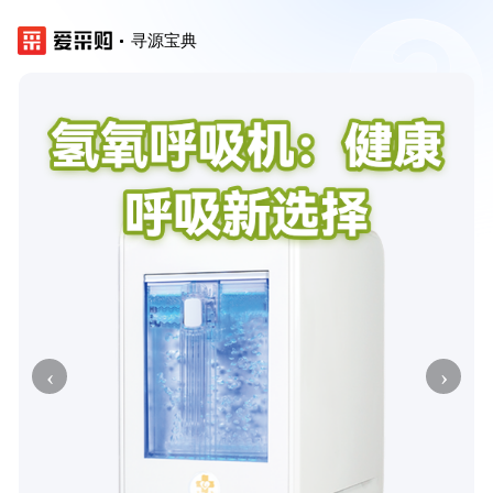
寻源宝典
‹
›