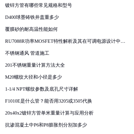
镀锌方管有哪些常见规格和型号
D400球墨铸铁井盖重多少
覆膜砂的耐高温性能如何
RU7088R功率MOSFET特性解析及其在可调电源设计中的
实践
不锈钢通风 管道施工
201不锈钢重量计算方法大全
M20螺纹大径和小径是多少
1-1/4 NPT螺纹参数及底孔尺寸详解
F1010E是什么管？能否用3205或3505代换
20x40x2镀锌方管单米重量计算与应用分析
抗渗混凝土中P6和P8膨胀剂分别加多少