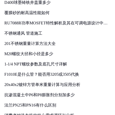
D400球墨铸铁井盖重多少
覆膜砂的耐高温性能如何
RU7088R功率MOSFET特性解析及其在可调电源设计中的
实践
不锈钢通风 管道施工
201不锈钢重量计算方法大全
M20螺纹大径和小径是多少
1-1/4 NPT螺纹参数及底孔尺寸详解
F1010E是什么管？能否用3205或3505代换
20x40x2镀锌方管单米重量计算与应用分析
抗渗混凝土中P6和P8膨胀剂分别加多少
法兰PN25和PN16有什么区别