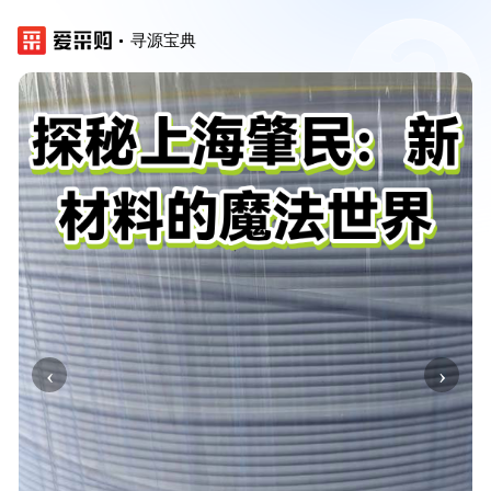
寻源宝典
‹
›