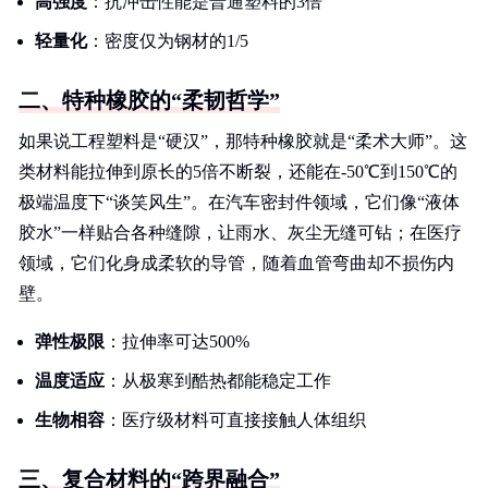
高强度
：抗冲击性能是普通塑料的3倍
轻量化
：密度仅为钢材的1/5
二、特种橡胶的“柔韧哲学”
如果说工程塑料是“硬汉”，那特种橡胶就是“柔术大师”。这
类材料能拉伸到原长的5倍不断裂，还能在-50℃到150℃的
极端温度下“谈笑风生”。在汽车密封件领域，它们像“液体
胶水”一样贴合各种缝隙，让雨水、灰尘无缝可钻；在医疗
领域，它们化身成柔软的导管，随着血管弯曲却不损伤内
壁。
弹性极限
：拉伸率可达500%
温度适应
：从极寒到酷热都能稳定工作
生物相容
：医疗级材料可直接接触人体组织
三、复合材料的“跨界融合”