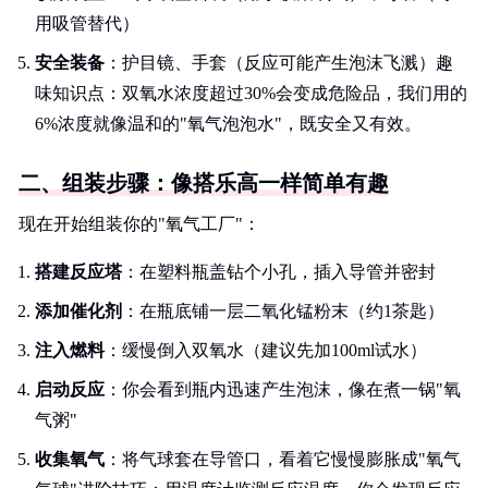
用吸管替代）
安全装备
：护目镜、手套（反应可能产生泡沫飞溅）趣
味知识点：双氧水浓度超过30%会变成危险品，我们用的
6%浓度就像温和的"氧气泡泡水"，既安全又有效。
二、组装步骤：像搭乐高一样简单有趣
现在开始组装你的"氧气工厂"：
搭建反应塔
：在塑料瓶盖钻个小孔，插入导管并密封
添加催化剂
：在瓶底铺一层二氧化锰粉末（约1茶匙）
注入燃料
：缓慢倒入双氧水（建议先加100ml试水）
启动反应
：你会看到瓶内迅速产生泡沫，像在煮一锅"氧
气粥"
收集氧气
：将气球套在导管口，看着它慢慢膨胀成"氧气