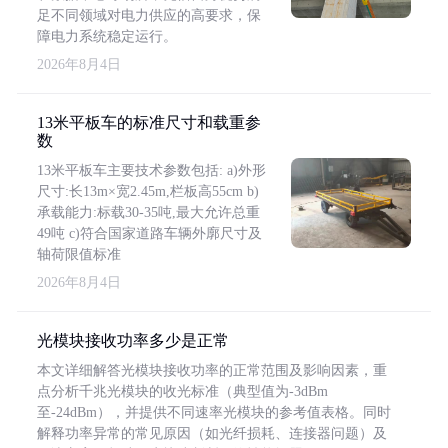
足不同领域对电力供应的高要求，保
障电力系统稳定运行。
2026年8月4日
13米平板车的标准尺寸和载重参
数
13米平板车主要技术参数包括: a)外形
尺寸:长13m×宽2.45m,栏板高55cm b)
承载能力:标载30-35吨,最大允许总重
49吨 c)符合国家道路车辆外廓尺寸及
轴荷限值标准
2026年8月4日
光模块接收功率多少是正常
本文详细解答光模块接收功率的正常范围及影响因素，重
点分析千兆光模块的收光标准（典型值为-3dBm
至-24dBm），并提供不同速率光模块的参考值表格。同时
解释功率异常的常见原因（如光纤损耗、连接器问题）及