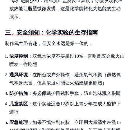
气球"进阶技巧：用温度计监测反应温度，你会发现反应
放热能让瓶壁微微发烫，这是化学能转化为热能的生动
演示。
三、安全须知：化学实验的生存指南
制作氧气虽有趣，但安全永远是第一位的：
浓度控制
：双氧水浓度不要超过10%，否则反应会像火山
喷发一样剧烈
通风环境
：在阳台或户外操作，避免氧气积聚（虽然氧
气本身无害，但高浓度可能让火焰燃烧更剧烈）
防护措施
：务必佩戴护目镜和手套，防止泡沫溅入眼睛
儿童禁区
：这个实验适合12岁以上青少年在成人监护下
进行
应急处理
：如果不慎沾到皮肤，立即用大量清水冲洗15