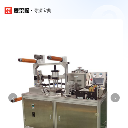
寻源宝典
‹
›