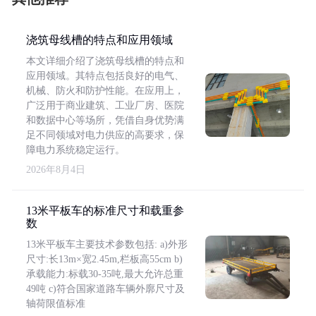
浇筑母线槽的特点和应用领域
本文详细介绍了浇筑母线槽的特点和
应用领域。其特点包括良好的电气、
机械、防火和防护性能。在应用上，
广泛用于商业建筑、工业厂房、医院
和数据中心等场所，凭借自身优势满
足不同领域对电力供应的高要求，保
障电力系统稳定运行。
2026年8月4日
13米平板车的标准尺寸和载重参
数
13米平板车主要技术参数包括: a)外形
尺寸:长13m×宽2.45m,栏板高55cm b)
承载能力:标载30-35吨,最大允许总重
49吨 c)符合国家道路车辆外廓尺寸及
轴荷限值标准