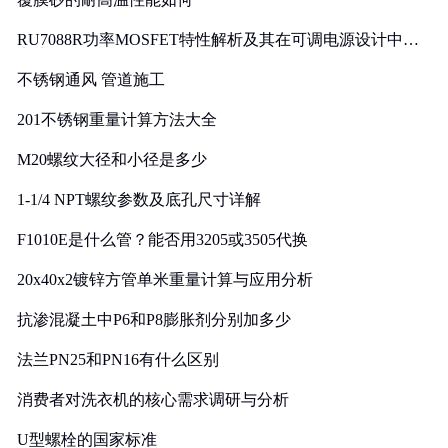
RU7088R功率MOSFET特性解析及其在可调电源设计中的
实践
不锈钢通风 管道施工
201不锈钢重量计算方法大全
M20螺纹大径和小径是多少
1-1/4 NPT螺纹参数及底孔尺寸详解
F1010E是什么管？能否用3205或3505代换
20x40x2镀锌方管单米重量计算与应用分析
抗渗混凝土中P6和P8膨胀剂分别加多少
法兰PN25和PN16有什么区别
消费者对洗衣机的核心需求调研与分析
U型螺栓的国家标准