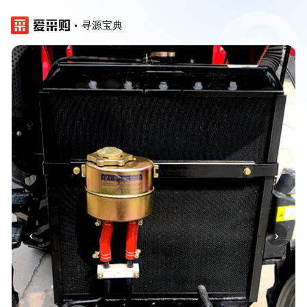
寻源宝典
‹
›