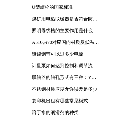
与分析
U型螺栓的国家标准
煤矿用电热取暖器是否符合防爆
电气设备标准
照明母线槽的主要作用是什么
A516Gr70对应国内材质及低温冲
击要求解析
镀镍钢带可以过多少电流
计量泵如何达到控制和调节流量
的目的
联轴器的轴孔形式有三种：Y
型、J型、Z型
不锈钢材质厚度允许误差是多少
复印机出租有哪些常见模式
溶于水的润滑剂的种类