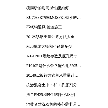
覆膜砂的耐高温性能如何
RU7088R功率MOSFET特性解析
及其在可调电源设计中的实践
不锈钢通风 管道施工
201不锈钢重量计算方法大全
M20螺纹大径和小径是多少
1-1/4 NPT螺纹参数及底孔尺寸详
解
F1010E是什么管？能否用3205或
3505代换
20x40x2镀锌方管单米重量计算
与应用分析
抗渗混凝土中P6和P8膨胀剂分别
加多少
法兰PN25和PN16有什么区别
消费者对洗衣机的核心需求调研