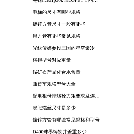
寻找nce01p30k MOSFET管的合
适替代型号
电梯的尺寸有哪些规格
镀锌方管尺寸一般有哪些
铝方管有哪些常见规格
光线传媒参投三国的星空爆冷
横担型号对应重量
锰矿石产品化合水含量
曲臂车规格型号大全
配电柜母排螺栓力矩要求及连接
规范详解
膨胀螺丝尺寸是多少
镀锌方管有哪些常见规格和型号
D400球墨铸铁井盖重多少