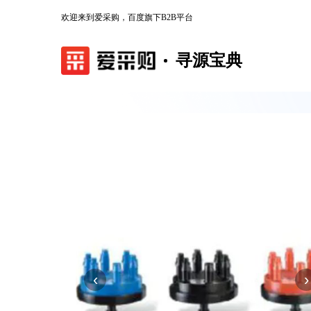
欢迎来到爱采购，百度旗下B2B平台
寻源宝典
‹
›