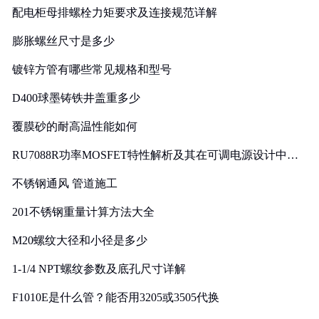
配电柜母排螺栓力矩要求及连接规范详解
膨胀螺丝尺寸是多少
镀锌方管有哪些常见规格和型号
D400球墨铸铁井盖重多少
覆膜砂的耐高温性能如何
RU7088R功率MOSFET特性解析及其在可调电源设计中的
实践
不锈钢通风 管道施工
201不锈钢重量计算方法大全
M20螺纹大径和小径是多少
1-1/4 NPT螺纹参数及底孔尺寸详解
F1010E是什么管？能否用3205或3505代换