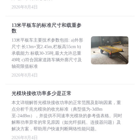
2026年8月4日
13米平板车的标准尺寸和载重参
数
13米平板车主要技术参数包括: a)外形
尺寸:长13m×宽2.45m,栏板高55cm b)
承载能力:标载30-35吨,最大允许总重
49吨 c)符合国家道路车辆外廓尺寸及
轴荷限值标准
2026年8月4日
光模块接收功率多少是正常
本文详细解答光模块接收功率的正常范围及影响因素，重
点分析千兆光模块的收光标准（典型值为-3dBm
至-24dBm），并提供不同速率光模块的参考值表格。同时
解释功率异常的常见原因（如光纤损耗、连接器问题）及
解决方案，帮助用户快速判断网络性能问题。
2026年8月4日