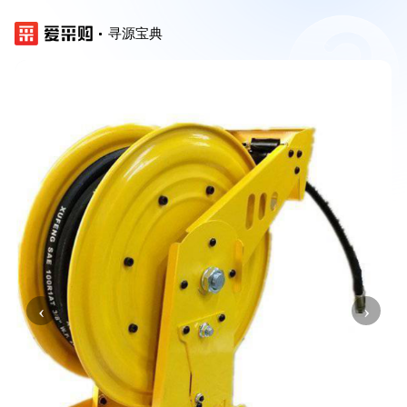
寻源宝典
‹
›