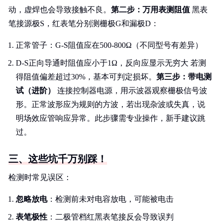
动，虚焊也会导致接触不良。
第二步：万用表测阻值
黑表
笔接源极S，红表笔分别测栅极G和漏极D：
正常管子：G-S阻值应在500-800Ω（不同型号有差异）
D-S正向导通时阻值应小于1Ω，反向应显示无穷大 若测
得阻值偏差超过30%，基本可判定损坏。
第三步：带电测
试（进阶）
连接控制器电源，用示波器观察栅极信号波
形。正常波形应为规则的方波，若出现杂波或失真，说
明场效应管响应异常。此步骤需专业操作，新手建议跳
过。
三、这些坑千万别踩！
检测时常见误区：
忽略放电
：检测前未对电容放电，可能被电击
表笔极性
：二极管档红黑表笔接反会导致误判