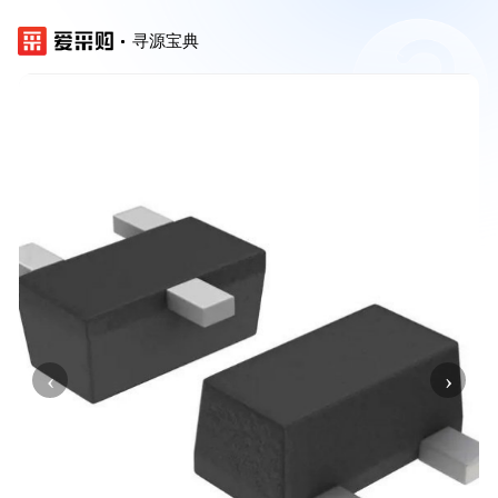
寻源宝典
‹
›