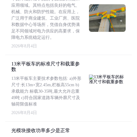
应用领域。其特点包括良好的电气、
机械、防火和防护性能。在应用上，
广泛用于商业建筑、工业厂房、医院
和数据中心等场所，凭借自身优势满
足不同领域对电力供应的高要求，保
障电力系统稳定运行。
2026年8月4日
13米平板车的标准尺寸和载重参
数
13米平板车主要技术参数包括: a)外形
尺寸:长13m×宽2.45m,栏板高55cm b)
承载能力:标载30-35吨,最大允许总重
49吨 c)符合国家道路车辆外廓尺寸及
轴荷限值标准
2026年8月4日
光模块接收功率多少是正常