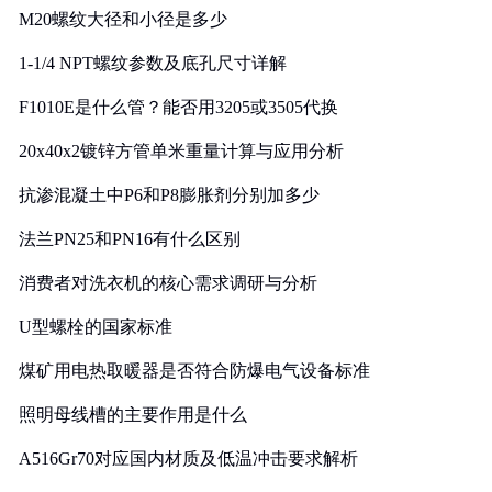
M20螺纹大径和小径是多少
1-1/4 NPT螺纹参数及底孔尺寸详解
F1010E是什么管？能否用3205或3505代换
20x40x2镀锌方管单米重量计算与应用分析
抗渗混凝土中P6和P8膨胀剂分别加多少
法兰PN25和PN16有什么区别
消费者对洗衣机的核心需求调研与分析
U型螺栓的国家标准
煤矿用电热取暖器是否符合防爆电气设备标准
照明母线槽的主要作用是什么
A516Gr70对应国内材质及低温冲击要求解析