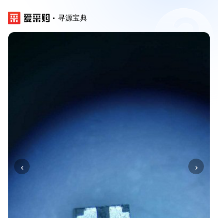
寻源宝典
‹
›