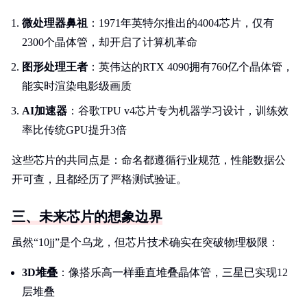
微处理器鼻祖
：1971年英特尔推出的4004芯片，仅有
2300个晶体管，却开启了计算机革命
图形处理王者
：英伟达的RTX 4090拥有760亿个晶体管，
能实时渲染电影级画质
AI加速器
：谷歌TPU v4芯片专为机器学习设计，训练效
率比传统GPU提升3倍
这些芯片的共同点是：命名都遵循行业规范，性能数据公
开可查，且都经历了严格测试验证。
三、未来芯片的想象边界
虽然“10jj”是个乌龙，但芯片技术确实在突破物理极限：
3D堆叠
：像搭乐高一样垂直堆叠晶体管，三星已实现12
层堆叠