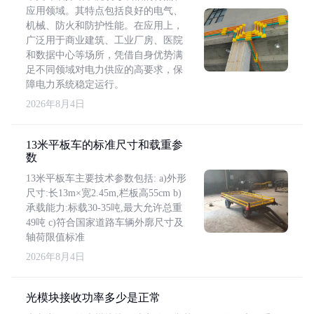
应用领域。其特点包括良好的电气、
机械、防火和防护性能。在应用上，
广泛用于商业建筑、工业厂房、医院
和数据中心等场所，凭借自身优势满
足不同领域对电力供应的高要求，保
障电力系统稳定运行。
2026年8月4日
13米平板车的标准尺寸和载重参
数
13米平板车主要技术参数包括: a)外形
尺寸:长13m×宽2.45m,栏板高55cm b)
承载能力:标载30-35吨,最大允许总重
49吨 c)符合国家道路车辆外廓尺寸及
轴荷限值标准
2026年8月4日
光模块接收功率多少是正常