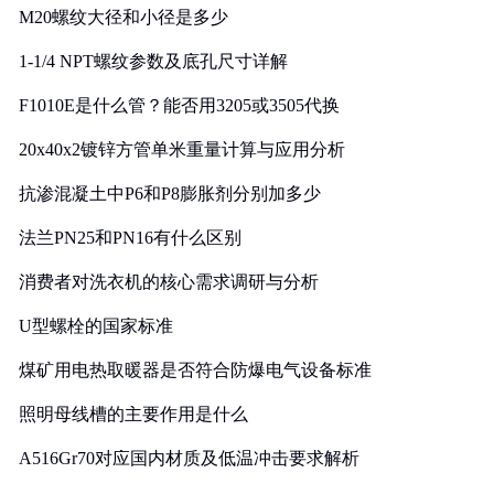
M20螺纹大径和小径是多少
1-1/4 NPT螺纹参数及底孔尺寸详解
F1010E是什么管？能否用3205或3505代换
20x40x2镀锌方管单米重量计算与应用分析
抗渗混凝土中P6和P8膨胀剂分别加多少
法兰PN25和PN16有什么区别
消费者对洗衣机的核心需求调研与分析
U型螺栓的国家标准
煤矿用电热取暖器是否符合防爆电气设备标准
照明母线槽的主要作用是什么
A516Gr70对应国内材质及低温冲击要求解析