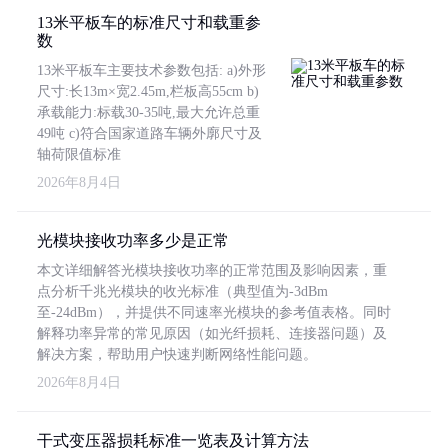
13米平板车的标准尺寸和载重参
数
13米平板车主要技术参数包括: a)外形
尺寸:长13m×宽2.45m,栏板高55cm b)
承载能力:标载30-35吨,最大允许总重
49吨 c)符合国家道路车辆外廓尺寸及
轴荷限值标准
2026年8月4日
光模块接收功率多少是正常
本文详细解答光模块接收功率的正常范围及影响因素，重
点分析千兆光模块的收光标准（典型值为-3dBm
至-24dBm），并提供不同速率光模块的参考值表格。同时
解释功率异常的常见原因（如光纤损耗、连接器问题）及
解决方案，帮助用户快速判断网络性能问题。
2026年8月4日
干式变压器损耗标准一览表及计算方法