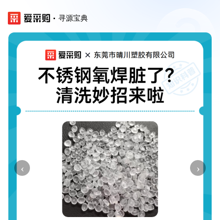
寻源宝典
‹
›