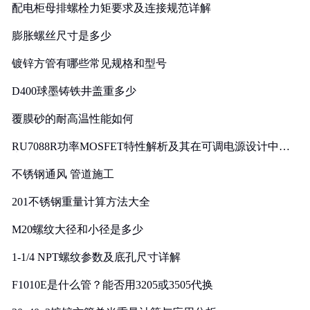
配电柜母排螺栓力矩要求及连接规范详解
膨胀螺丝尺寸是多少
镀锌方管有哪些常见规格和型号
D400球墨铸铁井盖重多少
覆膜砂的耐高温性能如何
RU7088R功率MOSFET特性解析及其在可调电源设计中的
实践
不锈钢通风 管道施工
201不锈钢重量计算方法大全
M20螺纹大径和小径是多少
1-1/4 NPT螺纹参数及底孔尺寸详解
F1010E是什么管？能否用3205或3505代换