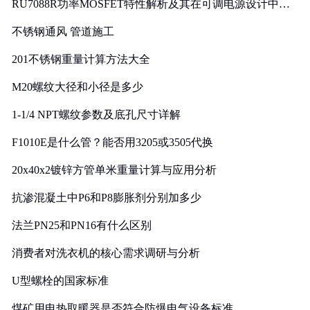
RU7088R功率MOSFET特性解析及其在可调电源设计中的
实践
不锈钢通风 管道施工
201不锈钢重量计算方法大全
M20螺纹大径和小径是多少
1-1/4 NPT螺纹参数及底孔尺寸详解
F1010E是什么管？能否用3205或3505代换
20x40x2镀锌方管单米重量计算与应用分析
抗渗混凝土中P6和P8膨胀剂分别加多少
法兰PN25和PN16有什么区别
消费者对洗衣机的核心需求调研与分析
U型螺栓的国家标准
煤矿用电热取暖器是否符合防爆电气设备标准