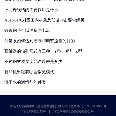
照明母线槽的主要作用是什么
A516Gr70对应国内材质及低温冲击要求解析
镀镍钢带可以过多少电流
计量泵如何达到控制和调节流量的目的
联轴器的轴孔形式有三种：Y型、J型、Z型
不锈钢材质厚度允许误差是多少
复印机出租有哪些常见模式
溶于水的润滑剂的种类
药品医疗器械网络信息服务备案(京)网药械信息备字（2021）第00159号
京ICP证030173号
京公网安备11000002000001号