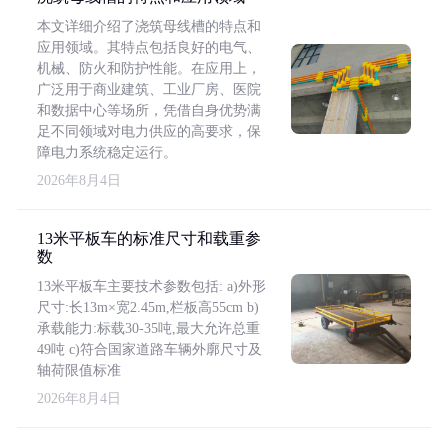
本文详细介绍了浇筑母线槽的特点和
应用领域。其特点包括良好的电气、
机械、防火和防护性能。在应用上，
广泛用于商业建筑、工业厂房、医院
和数据中心等场所，凭借自身优势满
足不同领域对电力供应的高要求，保
障电力系统稳定运行。
2026年8月4日
13米平板车的标准尺寸和载重参
数
13米平板车主要技术参数包括: a)外形
尺寸:长13m×宽2.45m,栏板高55cm b)
承载能力:标载30-35吨,最大允许总重
49吨 c)符合国家道路车辆外廓尺寸及
轴荷限值标准
2026年8月4日