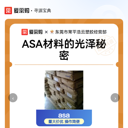
寻源宝典
‹
›