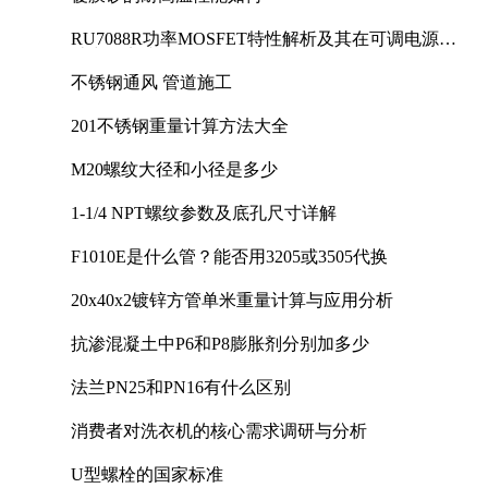
RU7088R功率MOSFET特性解析及其在可调电源设
计中的实践
不锈钢通风 管道施工
201不锈钢重量计算方法大全
M20螺纹大径和小径是多少
1-1/4 NPT螺纹参数及底孔尺寸详解
F1010E是什么管？能否用3205或3505代换
20x40x2镀锌方管单米重量计算与应用分析
抗渗混凝土中P6和P8膨胀剂分别加多少
法兰PN25和PN16有什么区别
消费者对洗衣机的核心需求调研与分析
U型螺栓的国家标准