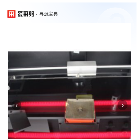
寻源宝典
‹
›