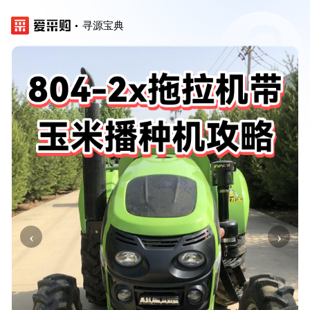
寻源宝典
‹
›