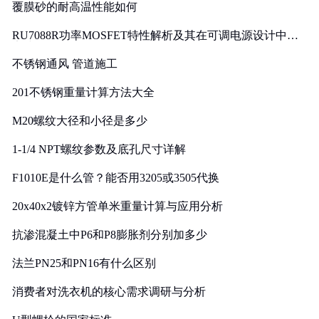
覆膜砂的耐高温性能如何
RU7088R功率MOSFET特性解析及其在可调电源设计中的
实践
不锈钢通风 管道施工
201不锈钢重量计算方法大全
M20螺纹大径和小径是多少
1-1/4 NPT螺纹参数及底孔尺寸详解
F1010E是什么管？能否用3205或3505代换
20x40x2镀锌方管单米重量计算与应用分析
抗渗混凝土中P6和P8膨胀剂分别加多少
法兰PN25和PN16有什么区别
消费者对洗衣机的核心需求调研与分析