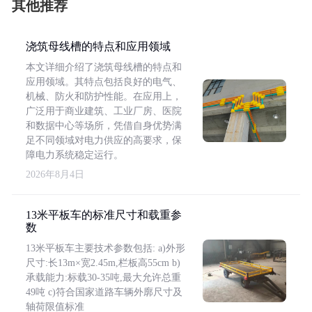
其他推荐
浇筑母线槽的特点和应用领域
本文详细介绍了浇筑母线槽的特点和
应用领域。其特点包括良好的电气、
机械、防火和防护性能。在应用上，
广泛用于商业建筑、工业厂房、医院
和数据中心等场所，凭借自身优势满
足不同领域对电力供应的高要求，保
障电力系统稳定运行。
2026年8月4日
13米平板车的标准尺寸和载重参
数
13米平板车主要技术参数包括: a)外形
尺寸:长13m×宽2.45m,栏板高55cm b)
承载能力:标载30-35吨,最大允许总重
49吨 c)符合国家道路车辆外廓尺寸及
轴荷限值标准