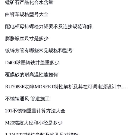
锰矿石产品化合水含量
曲臂车规格型号大全
配电柜母排螺栓力矩要求及连接规范详解
膨胀螺丝尺寸是多少
镀锌方管有哪些常见规格和型号
D400球墨铸铁井盖重多少
覆膜砂的耐高温性能如何
RU7088R功率MOSFET特性解析及其在可调电源设计中的
实践
不锈钢通风 管道施工
201不锈钢重量计算方法大全
M20螺纹大径和小径是多少
1-1/4 NPT螺纹参数及底孔尺寸详解