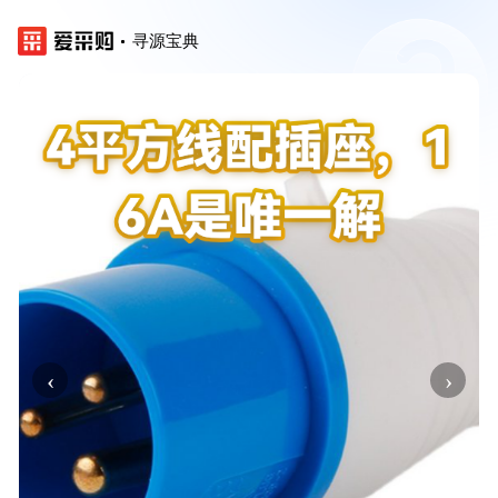
寻源宝典
‹
›