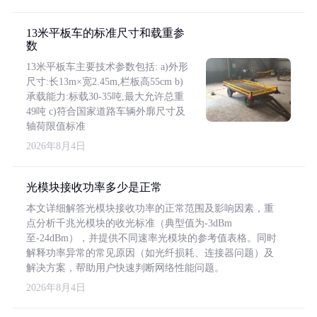
13米平板车的标准尺寸和载重参
数
13米平板车主要技术参数包括: a)外形
尺寸:长13m×宽2.45m,栏板高55cm b)
承载能力:标载30-35吨,最大允许总重
49吨 c)符合国家道路车辆外廓尺寸及
轴荷限值标准
2026年8月4日
光模块接收功率多少是正常
本文详细解答光模块接收功率的正常范围及影响因素，重
点分析千兆光模块的收光标准（典型值为-3dBm
至-24dBm），并提供不同速率光模块的参考值表格。同时
解释功率异常的常见原因（如光纤损耗、连接器问题）及
解决方案，帮助用户快速判断网络性能问题。
2026年8月4日