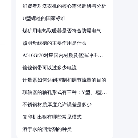
消费者对洗衣机的核心需求调研与分析
U型螺栓的国家标准
煤矿用电热取暖器是否符合防爆电气设
备标准
照明母线槽的主要作用是什么
A516Gr70对应国内材质及低温冲击要
求解析
镀镍钢带可以过多少电流
计量泵如何达到控制和调节流量的目的
联轴器的轴孔形式有三种：Y型、J型、
Z型
不锈钢材质厚度允许误差是多少
复印机出租有哪些常见模式
溶于水的润滑剂的种类