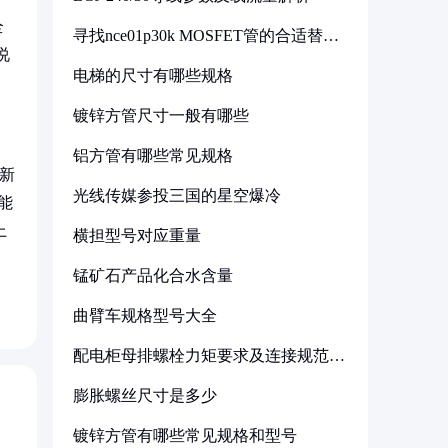
全
寻找nce01p30k MOSFET管的合适替代
型号
说
电梯的尺寸有哪些规格
镀锌方管尺寸一般有哪些
铝方管有哪些常见规格
万新
光线传媒参投三国的星空爆冷
能
上
横担型号对应重量
锰矿石产品化合水含量
曲臂车规格型号大全
配电柜母排螺栓力矩要求及连接规范详
解
膨胀螺丝尺寸是多少
镀锌方管有哪些常见规格和型号