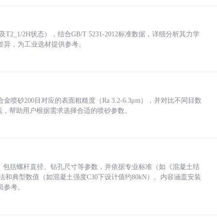
_1/2H状态），结合GB/T 5231-2012标准数据，详细分析其力学
差异，为工业选材提供参考。
砂200目对应的表面粗糙度（Ra 3.2-6.3μm），并对比不同目数
业实践，帮助用户根据需求选择合适的喷砂参数。
力，包括螺杆直径、钻孔尺寸等参数，并依据专业标准（如《混凝土结
方法和典型数值（如混凝土强度C30下设计值约80kN）。内容涵盖安装
员参考。