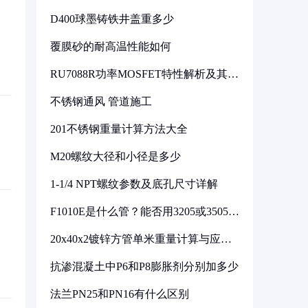
D400球墨铸铁井盖重多少
覆膜砂的耐高温性能如何
RU7088R功率MOSFET特性解析及其在
可调电源设计中的实践
不锈钢通风 管道施工
201不锈钢重量计算方法大全
M20螺纹大径和小径是多少
1-1/4 NPT螺纹参数及底孔尺寸详解
F1010E是什么管？能否用3205或3505代
换
20x40x2镀锌方管单米重量计算与应用
分析
抗渗混凝土中P6和P8膨胀剂分别加多少
法兰PN25和PN16有什么区别