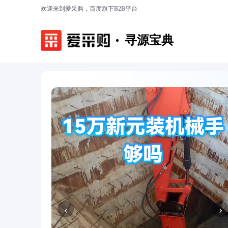
欢迎来到爱采购，百度旗下B2B平台
寻源宝典
‹
›