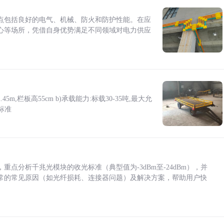
点包括良好的电气、机械、防火和防护性能。在应
心等场所，凭借自身优势满足不同领域对电力供应
5m,栏板高55cm b)承载能力:标载30-35吨,最大允
标准
点分析千兆光模块的收光标准（典型值为-3dBm至-24dBm），并
常的常见原因（如光纤损耗、连接器问题）及解决方案，帮助用户快