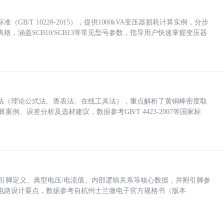
/T 10228-2015），提供1000kVA变压器损耗计算实例，分步
，涵盖SCB10/SCB13等常见型号参数，指导用户快速掌握变压器
法（理论公式法、查表法、在线工具法），重点解析了黄铜棒密度取
计算案例、误差分析及选材建议，数据参考GB/T 4423-2007等国家标
括各引脚定义、典型电压/电流值、内部逻辑关系等核心数据，并附引脚参
电路设计要点，数据参考自杭州士兰微电子官方规格书（版本