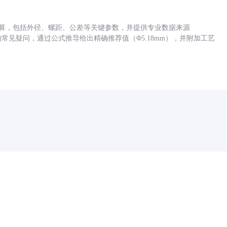
底孔计算，包括外径、螺距、公差等关键参数，并提供专业数据来源
孔尺寸的常见疑问，通过公式推导给出精确推荐值（Φ5.18mm），并附加工艺
药品医疗器械网络信息服务备案(京)网药械信息备字（2021）第00159号
京ICP证030173号
京公网安备11000002000001号