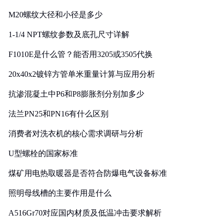
M20螺纹大径和小径是多少
1-1/4 NPT螺纹参数及底孔尺寸详解
F1010E是什么管？能否用3205或3505代换
20x40x2镀锌方管单米重量计算与应用分析
抗渗混凝土中P6和P8膨胀剂分别加多少
法兰PN25和PN16有什么区别
消费者对洗衣机的核心需求调研与分析
U型螺栓的国家标准
煤矿用电热取暖器是否符合防爆电气设备标准
照明母线槽的主要作用是什么
A516Gr70对应国内材质及低温冲击要求解析