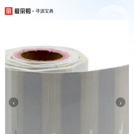
寻源宝典
‹
›