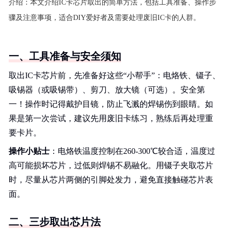
介绍：
本文介绍IC卡芯片取出的简单方法，包括工具准备、操作步
骤及注意事项，适合DIY爱好者及需要处理废旧IC卡的人群。
一、工具准备与安全须知
取出IC卡芯片前，先准备好这些“小帮手”：电烙铁、镊子、
吸锡器（或吸锡带）、剪刀、放大镜（可选）。安全第
一！操作时记得戴护目镜，防止飞溅的焊锡伤到眼睛。如
果是第一次尝试，建议先用废旧卡练习，熟练后再处理重
要卡片。
操作小贴士
：电烙铁温度控制在260-300℃较合适，温度过
高可能损坏芯片，过低则焊锡不易融化。用镊子夹取芯片
时，尽量从芯片两侧的引脚处发力，避免直接触碰芯片表
面。
二、三步取出芯片法