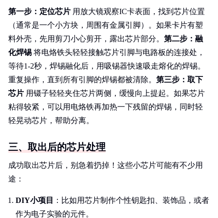
第一步：定位芯片
用放大镜观察IC卡表面，找到芯片位置
（通常是一个小方块，周围有金属引脚）。如果卡片有塑
料外壳，先用剪刀小心剪开，露出芯片部分。
第二步：融
化焊锡
将电烙铁头轻轻接触芯片引脚与电路板的连接处，
等待1-2秒，焊锡融化后，用吸锡器快速吸走熔化的焊锡。
重复操作，直到所有引脚的焊锡都被清除。
第三步：取下
芯片
用镊子轻轻夹住芯片两侧，缓慢向上提起。如果芯片
粘得较紧，可以用电烙铁再加热一下残留的焊锡，同时轻
轻晃动芯片，帮助分离。
三、取出后的芯片处理
成功取出芯片后，别急着扔掉！这些小芯片可能有不少用
途：
DIY小项目
：比如用芯片制作个性钥匙扣、装饰品，或者
作为电子实验的元件。