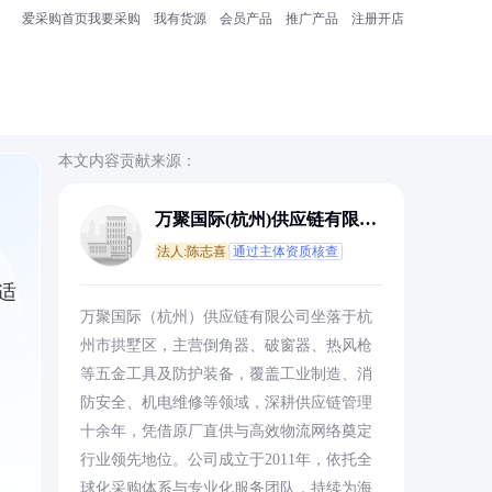
爱采购首页
我要采购
我有货源
会员产品
推广产品
注册开店
本文内容贡献来源：
万聚国际(杭州)供应链有限公
司
法人:陈志喜
通过主体资质核查
适
万聚国际（杭州）供应链有限公司坐落于杭
州市拱墅区，主营倒角器、破窗器、热风枪
等五金工具及防护装备，覆盖工业制造、消
防安全、机电维修等领域，深耕供应链管理
十余年，凭借原厂直供与高效物流网络奠定
行业领先地位。公司成立于2011年，依托全
球化采购体系与专业化服务团队，持续为海