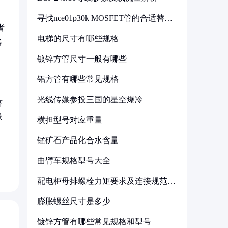
加
寻找nce01p30k MOSFET管的合适替代
型号
者
电梯的尺寸有哪些规格
考
镀锌方管尺寸一般有哪些
铝方管有哪些常见规格
光线传媒参投三国的星空爆冷
挤
承
横担型号对应重量
锰矿石产品化合水含量
曲臂车规格型号大全
配电柜母排螺栓力矩要求及连接规范详
解
膨胀螺丝尺寸是多少
镀锌方管有哪些常见规格和型号