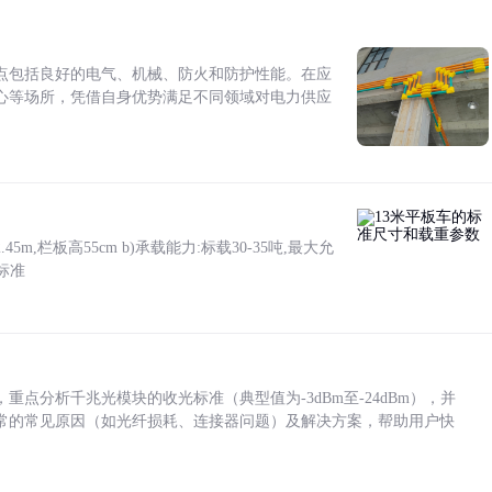
点包括良好的电气、机械、防火和防护性能。在应
心等场所，凭借自身优势满足不同领域对电力供应
5m,栏板高55cm b)承载能力:标载30-35吨,最大允
标准
点分析千兆光模块的收光标准（典型值为-3dBm至-24dBm），并
常的常见原因（如光纤损耗、连接器问题）及解决方案，帮助用户快