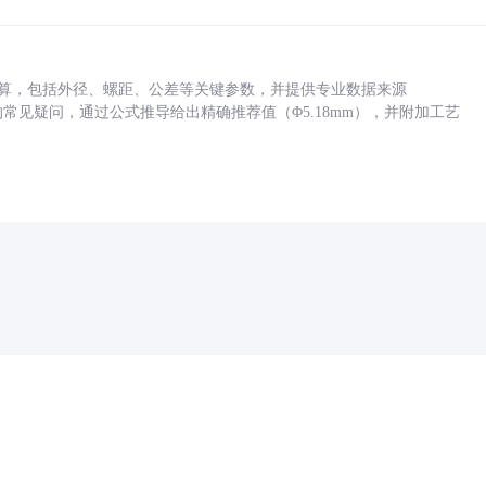
底孔计算，包括外径、螺距、公差等关键参数，并提供专业数据来源
孔尺寸的常见疑问，通过公式推导给出精确推荐值（Φ5.18mm），并附加工艺
药品医疗器械网络信息服务备案(京)网药械信息备字（2021）第00159号
京ICP证030173号
京公网安备11000002000001号