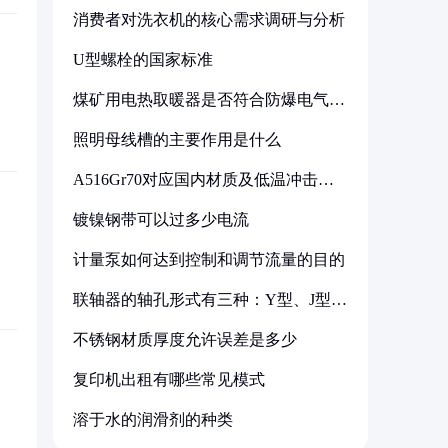
消费者对洗衣机的核心需求调研与分析
U型螺栓的国家标准
煤矿用电热取暖器是否符合防爆电气设
备标准
照明母线槽的主要作用是什么
A516Gr70对应国内材质及低温冲击要
求解析
镀镍钢带可以过多少电流
计量泵如何达到控制和调节流量的目的
联轴器的轴孔形式有三种：Y型、J型、
Z型
不锈钢材质厚度允许误差是多少
复印机出租有哪些常见模式
溶于水的润滑剂的种类