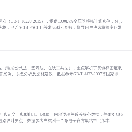
/T 10228-2015），提供1000kVA变压器损耗计算实例，分步
，涵盖SCB10/SCB13等常见型号参数，指导用户快速掌握变压器
法（理论公式法、查表法、在线工具法），重点解析了黄铜棒密度取
计算案例、误差分析及选材建议，数据参考GB/T 4423-2007等国家标
括各引脚定义、典型电压/电流值、内部逻辑关系等核心数据，并附引脚参
电路设计要点，数据参考自杭州士兰微电子官方规格书（版本