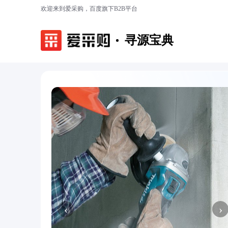
欢迎来到爱采购，百度旗下B2B平台
寻源宝典
‹
›