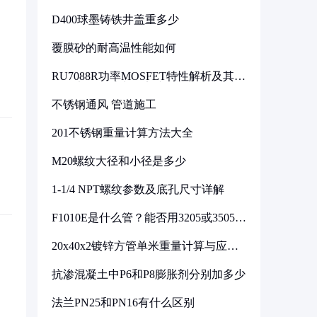
D400球墨铸铁井盖重多少
覆膜砂的耐高温性能如何
RU7088R功率MOSFET特性解析及其在
可调电源设计中的实践
不锈钢通风 管道施工
201不锈钢重量计算方法大全
M20螺纹大径和小径是多少
1-1/4 NPT螺纹参数及底孔尺寸详解
F1010E是什么管？能否用3205或3505代
换
20x40x2镀锌方管单米重量计算与应用
分析
抗渗混凝土中P6和P8膨胀剂分别加多少
法兰PN25和PN16有什么区别