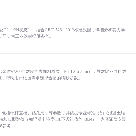
_1/2H状态），结合GB/T 5231-2012标准数据，详细分析其力学
差异，为工业选材提供参考。
砂200目对应的表面粗糙度（Ra 3.2-6.3μm），并对比不同目数
业实践，帮助用户根据需求选择合适的喷砂参数。
力，包括螺杆直径、钻孔尺寸等参数，并依据专业标准（如《混凝土结
方法和典型数值（如混凝土强度C30下设计值约80kN）。内容涵盖安装
员参考。