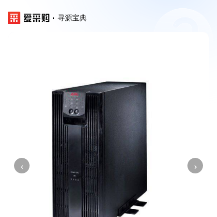
寻源宝典
‹
›