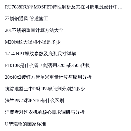
RU7088R功率MOSFET特性解析及其在可调电源设计中的
实践
不锈钢通风 管道施工
201不锈钢重量计算方法大全
M20螺纹大径和小径是多少
1-1/4 NPT螺纹参数及底孔尺寸详解
F1010E是什么管？能否用3205或3505代换
20x40x2镀锌方管单米重量计算与应用分析
抗渗混凝土中P6和P8膨胀剂分别加多少
法兰PN25和PN16有什么区别
消费者对洗衣机的核心需求调研与分析
U型螺栓的国家标准