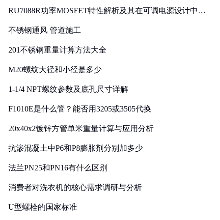
RU7088R功率MOSFET特性解析及其在可调电源设计中的
实践
不锈钢通风 管道施工
201不锈钢重量计算方法大全
M20螺纹大径和小径是多少
1-1/4 NPT螺纹参数及底孔尺寸详解
F1010E是什么管？能否用3205或3505代换
20x40x2镀锌方管单米重量计算与应用分析
抗渗混凝土中P6和P8膨胀剂分别加多少
法兰PN25和PN16有什么区别
消费者对洗衣机的核心需求调研与分析
U型螺栓的国家标准