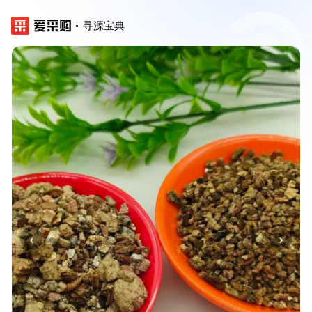
寻源宝典
‹
›