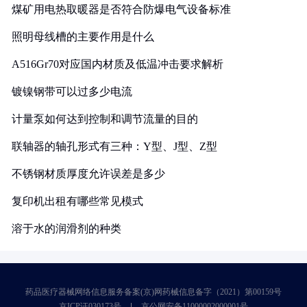
煤矿用电热取暖器是否符合防爆电气设备标准
照明母线槽的主要作用是什么
A516Gr70对应国内材质及低温冲击要求解析
镀镍钢带可以过多少电流
计量泵如何达到控制和调节流量的目的
联轴器的轴孔形式有三种：Y型、J型、Z型
不锈钢材质厚度允许误差是多少
复印机出租有哪些常见模式
溶于水的润滑剂的种类
药品医疗器械网络信息服务备案(京)网药械信息备字（2021）第00159号
京ICP证030173号
京公网安备11000002000001号