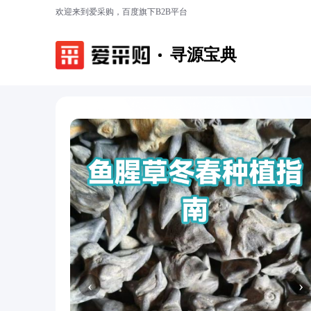
欢迎来到爱采购，百度旗下B2B平台
寻源宝典
‹
›