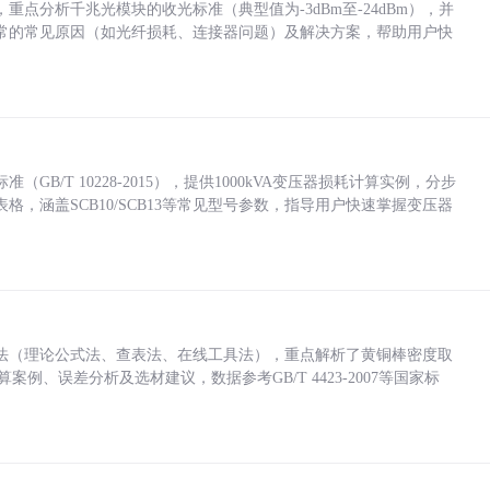
点分析千兆光模块的收光标准（典型值为-3dBm至-24dBm），并
常的常见原因（如光纤损耗、连接器问题）及解决方案，帮助用户快
/T 10228-2015），提供1000kVA变压器损耗计算实例，分步
，涵盖SCB10/SCB13等常见型号参数，指导用户快速掌握变压器
法（理论公式法、查表法、在线工具法），重点解析了黄铜棒密度取
计算案例、误差分析及选材建议，数据参考GB/T 4423-2007等国家标