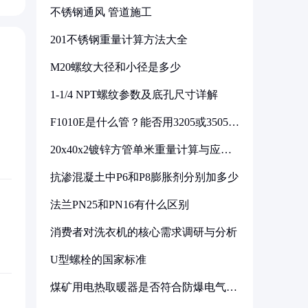
不锈钢通风 管道施工
201不锈钢重量计算方法大全
M20螺纹大径和小径是多少
1-1/4 NPT螺纹参数及底孔尺寸详解
F1010E是什么管？能否用3205或3505代
换
20x40x2镀锌方管单米重量计算与应用
分析
抗渗混凝土中P6和P8膨胀剂分别加多少
法兰PN25和PN16有什么区别
消费者对洗衣机的核心需求调研与分析
U型螺栓的国家标准
煤矿用电热取暖器是否符合防爆电气设
备标准