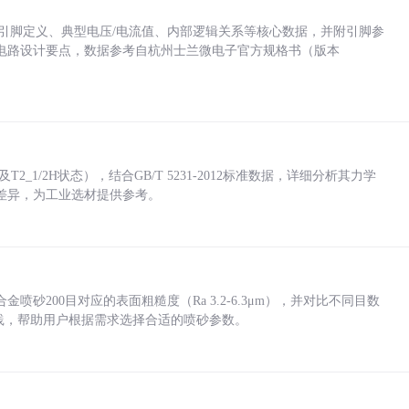
括各引脚定义、典型电压/电流值、内部逻辑关系等核心数据，并附引脚参
电路设计要点，数据参考自杭州士兰微电子官方规格书（版本
_1/2H状态），结合GB/T 5231-2012标准数据，详细分析其力学
差异，为工业选材提供参考。
砂200目对应的表面粗糙度（Ra 3.2-6.3μm），并对比不同目数
业实践，帮助用户根据需求选择合适的喷砂参数。