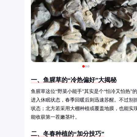
一、鱼腥草的“冷热偏好”大揭秘
鱼腥草这位“野菜小能手”其实是个“怕冷又怕热”的
进入休眠状态，春季回暖后则迅速苏醒。不过别
状态；北方若采用大棚种植或覆盖地膜，也能实现冬
能收获第一茬嫩茎叶。
二、冬春种植的“加分技巧”