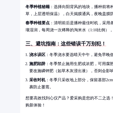
冬季种植秘籍
：选择向阳背风的地块，播种前将种
草，上层透明保温），白天揭膜通风，夜晚盖膜
春季种植要点
：清明前后是播种最佳时机，采用条播
壤湿润，每周浇一次稀释的淘米水（1:10比例）
三、避坑指南：这些错误千万别犯！
浇水误区
：冬季浇水要选晴天中午，避免早晚
施肥陷阱
：冬季禁止施用生肥或浓肥，可用腐熟
要改施磷钾肥（如草木灰浸出液），否则会影
采收时机
：冬季只采收地上部分，保留基部2c
裹防止萎蔫。
想要高效找到心仪产品？爱采购是您的不二之选
购新体验！