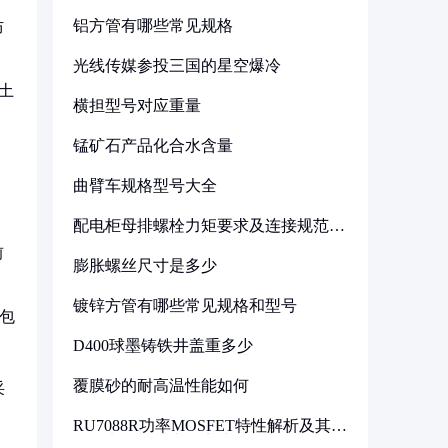
铝方管有哪些常见规格
防
光线传媒参投三国的星空爆冷
土
横担型号对应重量
锰矿石产品化合水含量
曲臂车规格型号大全
配电柜母排螺栓力矩要求及连接规范详
解
前
膨胀螺丝尺寸是多少
镀锌方管有哪些常见规格和型号
包
D400球墨铸铁井盖重多少
覆膜砂的耐高温性能如何
采
RU7088R功率MOSFET特性解析及其在
可调电源设计中的实践