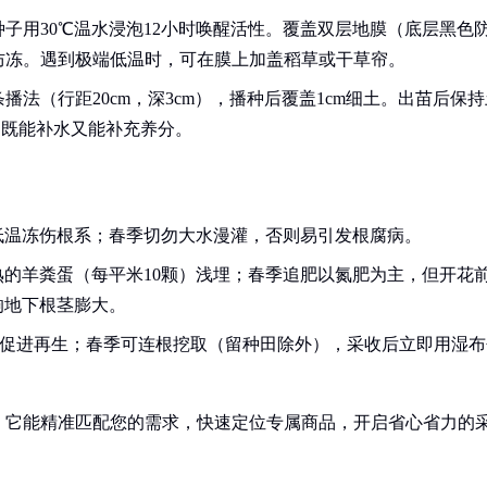
子用30℃温水浸泡12小时唤醒活性。覆盖双层地膜（底层黑色
防冻。遇到极端低温时，可在膜上加盖稻草或干草帘。
法（行距20cm，深3cm），播种后覆盖1cm细土。出苗后保持
，既能补水又能补充养分。
低温冻伤根系；春季切勿大水漫灌，否则易引发根腐病。
的羊粪蛋（每平米10颗）浅埋；春季追肥以氮肥为主，但开花
响地下根茎膨大。
m促进再生；春季可连根挖取（留种田除外），采收后立即用湿布
！它能精准匹配您的需求，快速定位专属商品，开启省心省力的