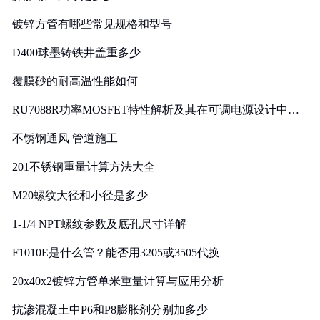
镀锌方管有哪些常见规格和型号
D400球墨铸铁井盖重多少
覆膜砂的耐高温性能如何
RU7088R功率MOSFET特性解析及其在可调电源设计中的
实践
不锈钢通风 管道施工
201不锈钢重量计算方法大全
M20螺纹大径和小径是多少
1-1/4 NPT螺纹参数及底孔尺寸详解
F1010E是什么管？能否用3205或3505代换
20x40x2镀锌方管单米重量计算与应用分析
抗渗混凝土中P6和P8膨胀剂分别加多少