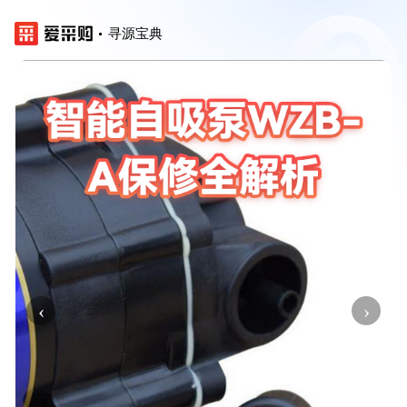
寻源宝典
‹
›