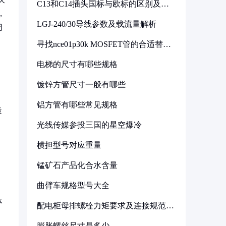
C13和C14插头国标与欧标的区别及其
标准解析
，
LGJ-240/30导线参数及载流量解析
用
寻找nce01p30k MOSFET管的合适替代
型号
电梯的尺寸有哪些规格
镀锌方管尺寸一般有哪些
铝方管有哪些常见规格
造
光线传媒参投三国的星空爆冷
横担型号对应重量
锰矿石产品化合水含量
曲臂车规格型号大全
体
配电柜母排螺栓力矩要求及连接规范详
解
膨胀螺丝尺寸是多少