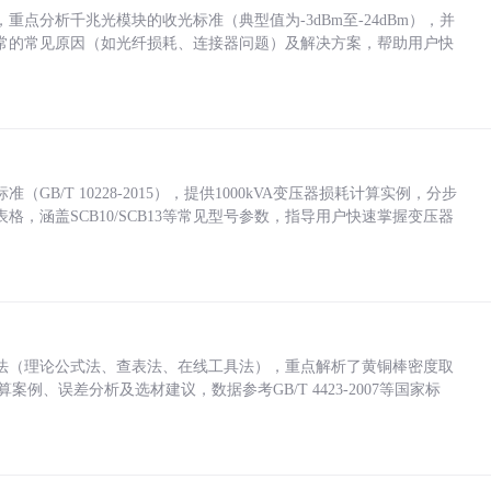
点分析千兆光模块的收光标准（典型值为-3dBm至-24dBm），并
常的常见原因（如光纤损耗、连接器问题）及解决方案，帮助用户快
/T 10228-2015），提供1000kVA变压器损耗计算实例，分步
，涵盖SCB10/SCB13等常见型号参数，指导用户快速掌握变压器
法（理论公式法、查表法、在线工具法），重点解析了黄铜棒密度取
计算案例、误差分析及选材建议，数据参考GB/T 4423-2007等国家标