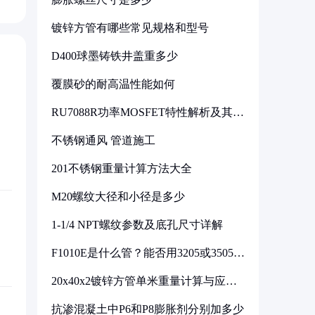
镀锌方管有哪些常见规格和型号
D400球墨铸铁井盖重多少
覆膜砂的耐高温性能如何
RU7088R功率MOSFET特性解析及其在
可调电源设计中的实践
不锈钢通风 管道施工
201不锈钢重量计算方法大全
M20螺纹大径和小径是多少
1-1/4 NPT螺纹参数及底孔尺寸详解
F1010E是什么管？能否用3205或3505代
换
20x40x2镀锌方管单米重量计算与应用
分析
抗渗混凝土中P6和P8膨胀剂分别加多少