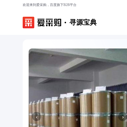
欢迎来到爱采购，百度旗下B2B平台
寻源宝典
‹
›