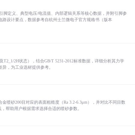
括各引脚定义、典型电压/电流值、内部逻辑关系等核心数据，并附引脚参
电路设计要点，数据参考自杭州士兰微电子官方规格书（版本
_1/2H状态），结合GB/T 5231-2012标准数据，详细分析其力学
差异，为工业选材提供参考。
砂200目对应的表面粗糙度（Ra 3.2-6.3μm），并对比不同目数
业实践，帮助用户根据需求选择合适的喷砂参数。