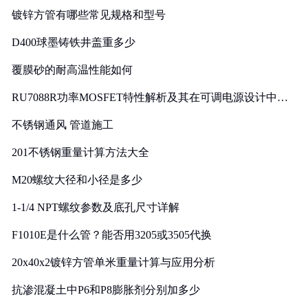
镀锌方管有哪些常见规格和型号
D400球墨铸铁井盖重多少
覆膜砂的耐高温性能如何
RU7088R功率MOSFET特性解析及其在可调电源设计中的
实践
不锈钢通风 管道施工
201不锈钢重量计算方法大全
M20螺纹大径和小径是多少
1-1/4 NPT螺纹参数及底孔尺寸详解
F1010E是什么管？能否用3205或3505代换
20x40x2镀锌方管单米重量计算与应用分析
抗渗混凝土中P6和P8膨胀剂分别加多少