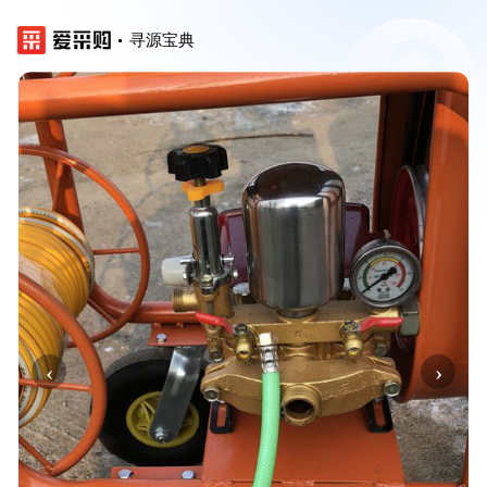
寻源宝典
‹
›