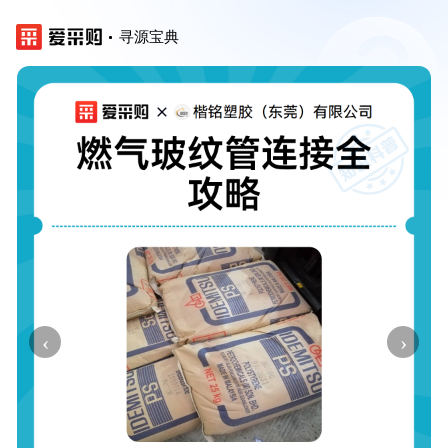
寻源宝典
‹
›