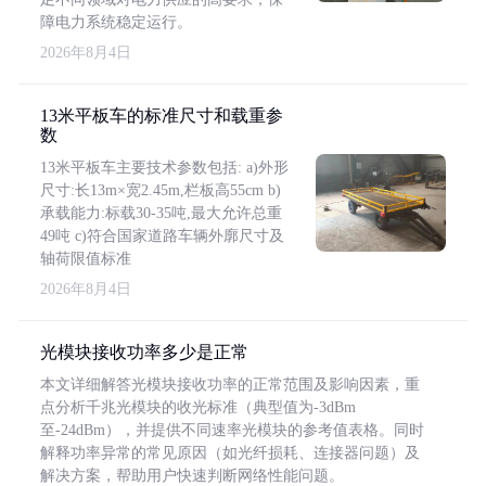
障电力系统稳定运行。
2026年8月4日
13米平板车的标准尺寸和载重参
数
13米平板车主要技术参数包括: a)外形
尺寸:长13m×宽2.45m,栏板高55cm b)
承载能力:标载30-35吨,最大允许总重
49吨 c)符合国家道路车辆外廓尺寸及
轴荷限值标准
2026年8月4日
光模块接收功率多少是正常
本文详细解答光模块接收功率的正常范围及影响因素，重
点分析千兆光模块的收光标准（典型值为-3dBm
至-24dBm），并提供不同速率光模块的参考值表格。同时
解释功率异常的常见原因（如光纤损耗、连接器问题）及
解决方案，帮助用户快速判断网络性能问题。