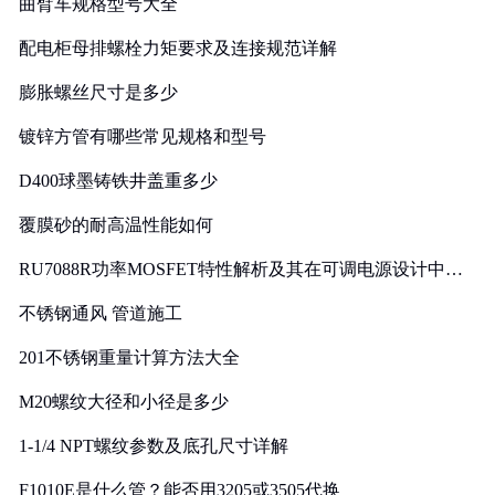
曲臂车规格型号大全
配电柜母排螺栓力矩要求及连接规范详解
膨胀螺丝尺寸是多少
镀锌方管有哪些常见规格和型号
D400球墨铸铁井盖重多少
覆膜砂的耐高温性能如何
RU7088R功率MOSFET特性解析及其在可调电源设计中的
实践
不锈钢通风 管道施工
201不锈钢重量计算方法大全
M20螺纹大径和小径是多少
1-1/4 NPT螺纹参数及底孔尺寸详解
F1010E是什么管？能否用3205或3505代换