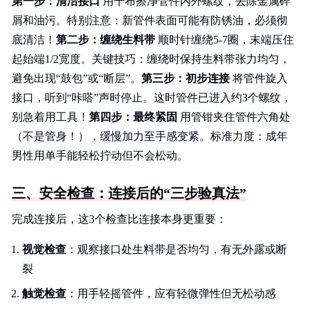
第一步：清洁接口
用干布擦净管件内外螺纹，去除金属碎
屑和油污。特别注意：新管件表面可能有防锈油，必须彻
底清洁！
第二步：缠绕生料带
顺时针缠绕5-7圈，末端压住
起始端1/2宽度。关键技巧：缠绕时保持生料带张力均匀，
避免出现“鼓包”或“断层”。
第三步：初步连接
将管件旋入
接口，听到“咔嗒”声时停止。这时管件已进入约3个螺纹，
别急着用工具！
第四步：最终紧固
用管钳夹住管件六角处
（不是管身！），缓慢加力至手感变紧。标准力度：成年
男性用单手能轻松拧动但不会松动。
三、安全检查：连接后的“三步验真法”
完成连接后，这3个检查比连接本身更重要：
视觉检查
：观察接口处生料带是否均匀，有无外露或断
裂
触觉检查
：用手轻摇管件，应有轻微弹性但无松动感