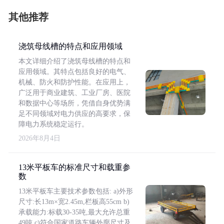
其他推荐
浇筑母线槽的特点和应用领域
本文详细介绍了浇筑母线槽的特点和
应用领域。其特点包括良好的电气、
机械、防火和防护性能。在应用上，
广泛用于商业建筑、工业厂房、医院
和数据中心等场所，凭借自身优势满
足不同领域对电力供应的高要求，保
障电力系统稳定运行。
2026年8月4日
13米平板车的标准尺寸和载重参
数
13米平板车主要技术参数包括: a)外形
尺寸:长13m×宽2.45m,栏板高55cm b)
承载能力:标载30-35吨,最大允许总重
49吨 c)符合国家道路车辆外廓尺寸及