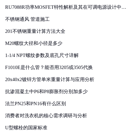
RU7088R功率MOSFET特性解析及其在可调电源设计中的
实践
不锈钢通风 管道施工
201不锈钢重量计算方法大全
M20螺纹大径和小径是多少
1-1/4 NPT螺纹参数及底孔尺寸详解
F1010E是什么管？能否用3205或3505代换
20x40x2镀锌方管单米重量计算与应用分析
抗渗混凝土中P6和P8膨胀剂分别加多少
法兰PN25和PN16有什么区别
消费者对洗衣机的核心需求调研与分析
U型螺栓的国家标准