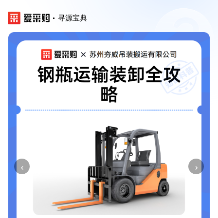
寻源宝典
‹
›