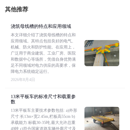
其他推荐
浇筑母线槽的特点和应用领域
本文详细介绍了浇筑母线槽的特点和
应用领域。其特点包括良好的电气、
机械、防火和防护性能。在应用上，
广泛用于商业建筑、工业厂房、医院
和数据中心等场所，凭借自身优势满
足不同领域对电力供应的高要求，保
障电力系统稳定运行。
2026年8月4日
13米平板车的标准尺寸和载重参
数
13米平板车主要技术参数包括: a)外形
尺寸:长13m×宽2.45m,栏板高55cm b)
承载能力:标载30-35吨,最大允许总重
49吨 c)符合国家道路车辆外廓尺寸及