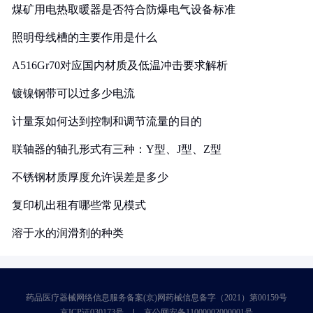
煤矿用电热取暖器是否符合防爆电气设备标准
照明母线槽的主要作用是什么
A516Gr70对应国内材质及低温冲击要求解析
镀镍钢带可以过多少电流
计量泵如何达到控制和调节流量的目的
联轴器的轴孔形式有三种：Y型、J型、Z型
不锈钢材质厚度允许误差是多少
复印机出租有哪些常见模式
溶于水的润滑剂的种类
药品医疗器械网络信息服务备案(京)网药械信息备字（2021）第00159号
京ICP证030173号
京公网安备11000002000001号