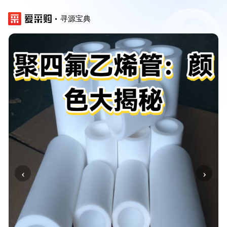
寻源宝典
‹
›