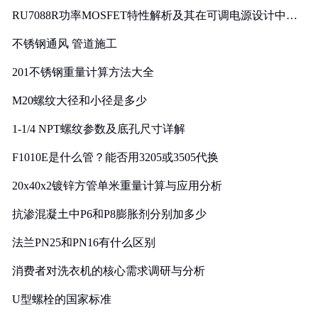
RU7088R功率MOSFET特性解析及其在可调电源设计中的
实践
不锈钢通风 管道施工
201不锈钢重量计算方法大全
M20螺纹大径和小径是多少
1-1/4 NPT螺纹参数及底孔尺寸详解
F1010E是什么管？能否用3205或3505代换
20x40x2镀锌方管单米重量计算与应用分析
抗渗混凝土中P6和P8膨胀剂分别加多少
法兰PN25和PN16有什么区别
消费者对洗衣机的核心需求调研与分析
U型螺栓的国家标准