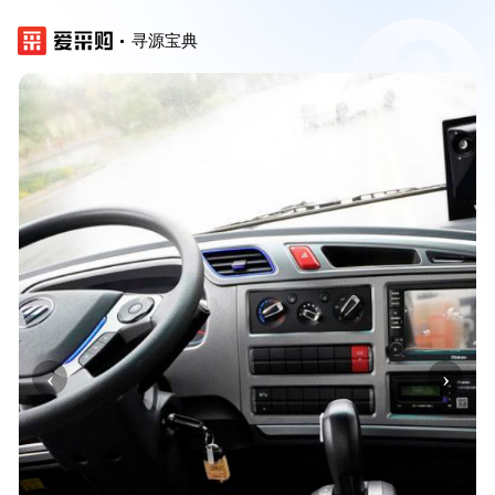
寻源宝典
‹
›