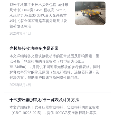
13米平板车主要技术参数包括: a)外形
尺寸:长13m×宽2.45m,栏板高55cm b)
承载能力:标载30-35吨,最大允许总重
49吨 c)符合国家道路车辆外廓尺寸及
轴荷限值标准
2026年8月4日
光模块接收功率多少是正常
本文详细解答光模块接收功率的正常范围及影响因素，重
点分析千兆光模块的收光标准（典型值为-3dBm
至-24dBm），并提供不同速率光模块的参考值表格。同时
解释功率异常的常见原因（如光纤损耗、连接器问题）及
解决方案，帮助用户快速判断网络性能问题。
2026年8月4日
干式变压器损耗标准一览表及计算方法
本文详细解析干式变压器空载损耗、负载损耗的国家标准
（GB/T 10228-2015），提供1000kVA变压器损耗计算实