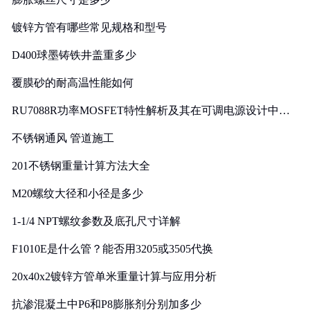
镀锌方管有哪些常见规格和型号
D400球墨铸铁井盖重多少
覆膜砂的耐高温性能如何
RU7088R功率MOSFET特性解析及其在可调电源设计中的
实践
不锈钢通风 管道施工
201不锈钢重量计算方法大全
M20螺纹大径和小径是多少
1-1/4 NPT螺纹参数及底孔尺寸详解
F1010E是什么管？能否用3205或3505代换
20x40x2镀锌方管单米重量计算与应用分析
抗渗混凝土中P6和P8膨胀剂分别加多少