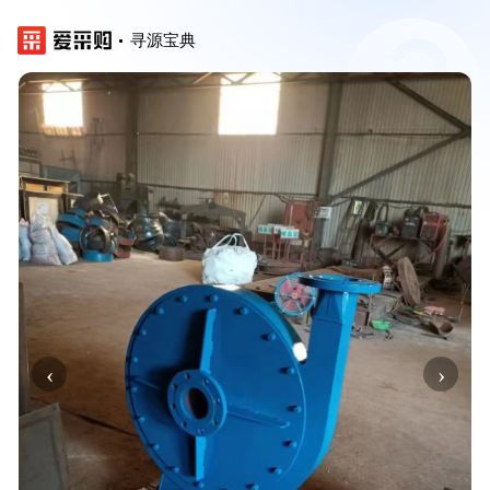
寻源宝典
‹
›