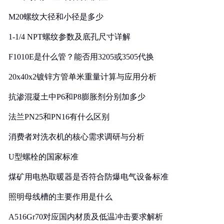
M20螺纹大径和小径是多少
1-1/4 NPT螺纹参数及底孔尺寸详解
F1010E是什么管？能否用3205或3505代换
20x40x2镀锌方管单米重量计算与应用分析
抗渗混凝土中P6和P8膨胀剂分别加多少
法兰PN25和PN16有什么区别
消费者对洗衣机的核心需求调研与分析
U型螺栓的国家标准
煤矿用电热取暖器是否符合防爆电气设备标准
照明母线槽的主要作用是什么
A516Gr70对应国内材质及低温冲击要求解析