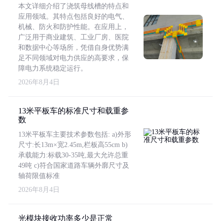
本文详细介绍了浇筑母线槽的特点和
应用领域。其特点包括良好的电气、
机械、防火和防护性能。在应用上，
广泛用于商业建筑、工业厂房、医院
和数据中心等场所，凭借自身优势满
足不同领域对电力供应的高要求，保
障电力系统稳定运行。
2026年8月4日
13米平板车的标准尺寸和载重参
数
13米平板车主要技术参数包括: a)外形
尺寸:长13m×宽2.45m,栏板高55cm b)
承载能力:标载30-35吨,最大允许总重
49吨 c)符合国家道路车辆外廓尺寸及
轴荷限值标准
2026年8月4日
光模块接收功率多少是正常