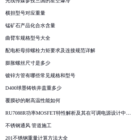
光线传媒参投三国的星空爆冷
横担型号对应重量
锰矿石产品化合水含量
曲臂车规格型号大全
配电柜母排螺栓力矩要求及连接规范详解
膨胀螺丝尺寸是多少
镀锌方管有哪些常见规格和型号
D400球墨铸铁井盖重多少
覆膜砂的耐高温性能如何
RU7088R功率MOSFET特性解析及其在可调电源设计中的
实践
不锈钢通风 管道施工
201不锈钢重量计算方法大全