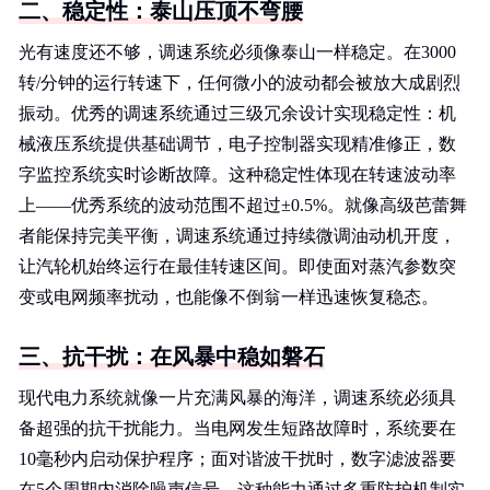
二、稳定性：泰山压顶不弯腰
光有速度还不够，调速系统必须像泰山一样稳定。在3000
转/分钟的运行转速下，任何微小的波动都会被放大成剧烈
振动。优秀的调速系统通过三级冗余设计实现稳定性：机
械液压系统提供基础调节，电子控制器实现精准修正，数
字监控系统实时诊断故障。这种稳定性体现在转速波动率
上——优秀系统的波动范围不超过±0.5%。就像高级芭蕾舞
者能保持完美平衡，调速系统通过持续微调油动机开度，
让汽轮机始终运行在最佳转速区间。即使面对蒸汽参数突
变或电网频率扰动，也能像不倒翁一样迅速恢复稳态。
三、抗干扰：在风暴中稳如磐石
现代电力系统就像一片充满风暴的海洋，调速系统必须具
备超强的抗干扰能力。当电网发生短路故障时，系统要在
10毫秒内启动保护程序；面对谐波干扰时，数字滤波器要
在5个周期内消除噪声信号。这种能力通过多重防护机制实