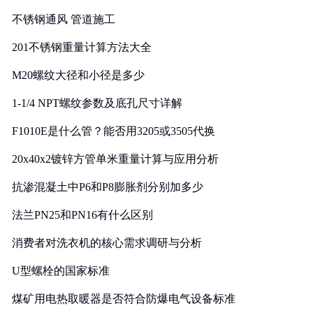
实践
不锈钢通风 管道施工
201不锈钢重量计算方法大全
M20螺纹大径和小径是多少
1-1/4 NPT螺纹参数及底孔尺寸详解
F1010E是什么管？能否用3205或3505代换
20x40x2镀锌方管单米重量计算与应用分析
抗渗混凝土中P6和P8膨胀剂分别加多少
法兰PN25和PN16有什么区别
消费者对洗衣机的核心需求调研与分析
U型螺栓的国家标准
煤矿用电热取暖器是否符合防爆电气设备标准