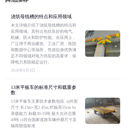
浇筑母线槽的特点和应用领域
本文详细介绍了浇筑母线槽的特点和
应用领域。其特点包括良好的电气、
机械、防火和防护性能。在应用上，
广泛用于商业建筑、工业厂房、医院
和数据中心等场所，凭借自身优势满
足不同领域对电力供应的高要求，保
障电力系统稳定运行。
2026年8月4日
13米平板车的标准尺寸和载重参
数
13米平板车主要技术参数包括: a)外形
尺寸:长13m×宽2.45m,栏板高55cm b)
承载能力:标载30-35吨,最大允许总重
49吨 c)符合国家道路车辆外廓尺寸及
轴荷限值标准