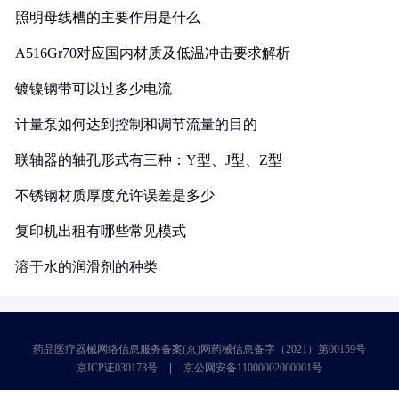
照明母线槽的主要作用是什么
A516Gr70对应国内材质及低温冲击要求解析
镀镍钢带可以过多少电流
计量泵如何达到控制和调节流量的目的
联轴器的轴孔形式有三种：Y型、J型、Z型
不锈钢材质厚度允许误差是多少
复印机出租有哪些常见模式
溶于水的润滑剂的种类
药品医疗器械网络信息服务备案(京)网药械信息备字（2021）第00159号
京ICP证030173号
京公网安备11000002000001号