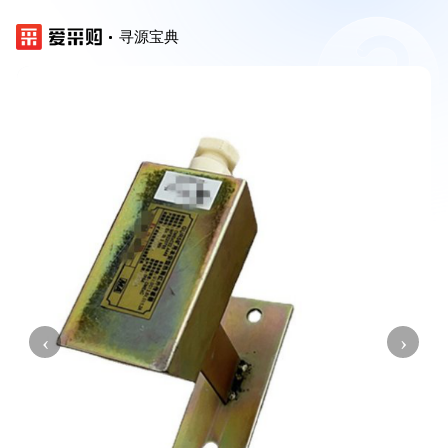
寻源宝典
‹
›