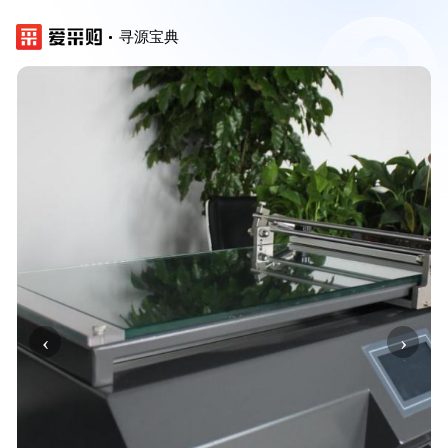
寻源宝典
‹
›