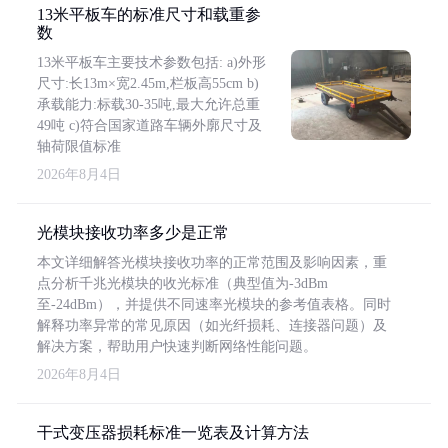
13米平板车的标准尺寸和载重参
数
13米平板车主要技术参数包括: a)外形
尺寸:长13m×宽2.45m,栏板高55cm b)
承载能力:标载30-35吨,最大允许总重
49吨 c)符合国家道路车辆外廓尺寸及
轴荷限值标准
2026年8月4日
光模块接收功率多少是正常
本文详细解答光模块接收功率的正常范围及影响因素，重
点分析千兆光模块的收光标准（典型值为-3dBm
至-24dBm），并提供不同速率光模块的参考值表格。同时
解释功率异常的常见原因（如光纤损耗、连接器问题）及
解决方案，帮助用户快速判断网络性能问题。
2026年8月4日
干式变压器损耗标准一览表及计算方法