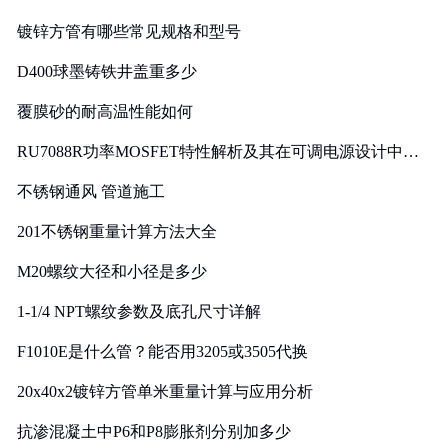
镀锌方管有哪些常见规格和型号
D400球墨铸铁井盖重多少
覆膜砂的耐高温性能如何
RU7088R功率MOSFET特性解析及其在可调电源设计中的
实践
不锈钢通风 管道施工
201不锈钢重量计算方法大全
M20螺纹大径和小径是多少
1-1/4 NPT螺纹参数及底孔尺寸详解
F1010E是什么管？能否用3205或3505代换
20x40x2镀锌方管单米重量计算与应用分析
抗渗混凝土中P6和P8膨胀剂分别加多少