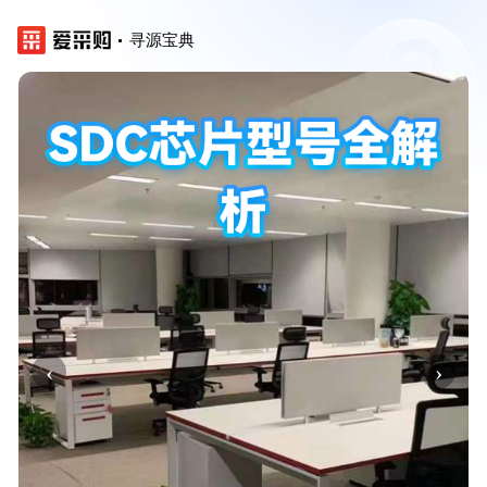
寻源宝典
‹
›