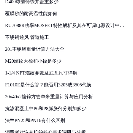
D400球墨铸铁井盖重多少
覆膜砂的耐高温性能如何
RU7088R功率MOSFET特性解析及其在可调电源设计中的
实践
不锈钢通风 管道施工
201不锈钢重量计算方法大全
M20螺纹大径和小径是多少
1-1/4 NPT螺纹参数及底孔尺寸详解
F1010E是什么管？能否用3205或3505代换
20x40x2镀锌方管单米重量计算与应用分析
抗渗混凝土中P6和P8膨胀剂分别加多少
法兰PN25和PN16有什么区别
消费者对洗衣机的核心需求调研与分析