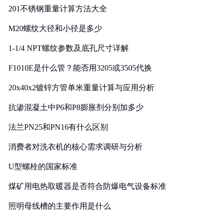
201不锈钢重量计算方法大全
M20螺纹大径和小径是多少
1-1/4 NPT螺纹参数及底孔尺寸详解
F1010E是什么管？能否用3205或3505代换
20x40x2镀锌方管单米重量计算与应用分析
抗渗混凝土中P6和P8膨胀剂分别加多少
法兰PN25和PN16有什么区别
消费者对洗衣机的核心需求调研与分析
U型螺栓的国家标准
煤矿用电热取暖器是否符合防爆电气设备标准
照明母线槽的主要作用是什么