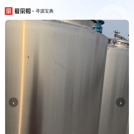
寻源宝典
‹
›