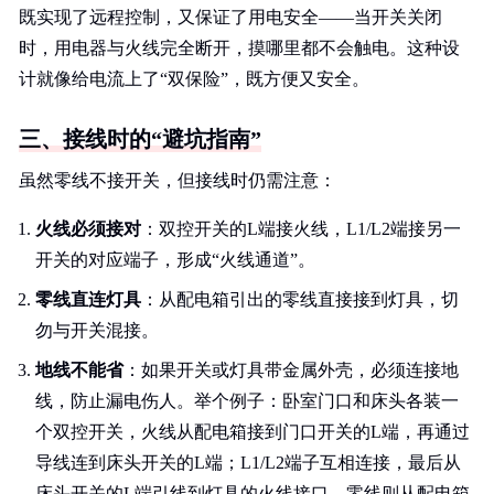
既实现了远程控制，又保证了用电安全——当开关关闭
时，用电器与火线完全断开，摸哪里都不会触电。这种设
计就像给电流上了“双保险”，既方便又安全。
三、接线时的“避坑指南”
虽然零线不接开关，但接线时仍需注意：
火线必须接对
：双控开关的L端接火线，L1/L2端接另一
开关的对应端子，形成“火线通道”。
零线直连灯具
：从配电箱引出的零线直接接到灯具，切
勿与开关混接。
地线不能省
：如果开关或灯具带金属外壳，必须连接地
线，防止漏电伤人。举个例子：卧室门口和床头各装一
个双控开关，火线从配电箱接到门口开关的L端，再通过
导线连到床头开关的L端；L1/L2端子互相连接，最后从
床头开关的L端引线到灯具的火线接口。零线则从配电箱