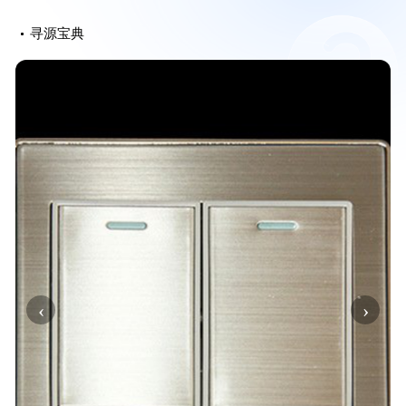
寻源宝典
‹
›