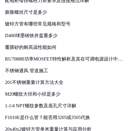
配电柜母排螺栓力矩要求及连接规范详解
膨胀螺丝尺寸是多少
镀锌方管有哪些常见规格和型号
D400球墨铸铁井盖重多少
覆膜砂的耐高温性能如何
RU7088R功率MOSFET特性解析及其在可调电源设计中的
实践
不锈钢通风 管道施工
201不锈钢重量计算方法大全
M20螺纹大径和小径是多少
1-1/4 NPT螺纹参数及底孔尺寸详解
F1010E是什么管？能否用3205或3505代换
20x40x2镀锌方管单米重量计算与应用分析