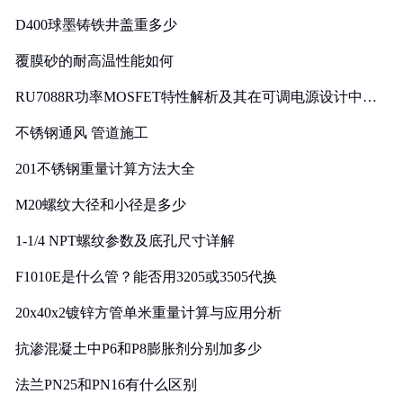
D400球墨铸铁井盖重多少
覆膜砂的耐高温性能如何
RU7088R功率MOSFET特性解析及其在可调电源设计中的
实践
不锈钢通风 管道施工
201不锈钢重量计算方法大全
M20螺纹大径和小径是多少
1-1/4 NPT螺纹参数及底孔尺寸详解
F1010E是什么管？能否用3205或3505代换
20x40x2镀锌方管单米重量计算与应用分析
抗渗混凝土中P6和P8膨胀剂分别加多少
法兰PN25和PN16有什么区别