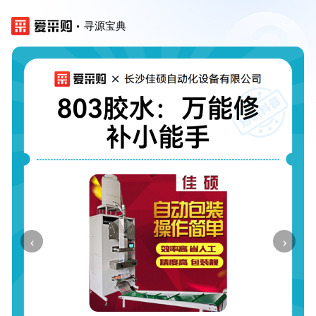
寻源宝典
‹
›