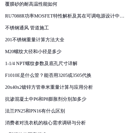
覆膜砂的耐高温性能如何
RU7088R功率MOSFET特性解析及其在可调电源设计中的
实践
不锈钢通风 管道施工
201不锈钢重量计算方法大全
M20螺纹大径和小径是多少
1-1/4 NPT螺纹参数及底孔尺寸详解
F1010E是什么管？能否用3205或3505代换
20x40x2镀锌方管单米重量计算与应用分析
抗渗混凝土中P6和P8膨胀剂分别加多少
法兰PN25和PN16有什么区别
消费者对洗衣机的核心需求调研与分析