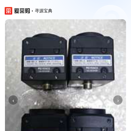
寻源宝典
‹
›