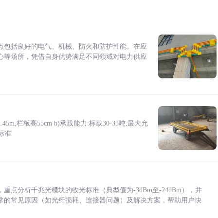
点包括良好的电气、机械、防火和防护性能。在应
心等场所，凭借自身优势满足不同领域对电力供应
5m,栏板高55cm b)承载能力:标载30-35吨,最大允
标准
点分析千兆光模块的收光标准（典型值为-3dBm至-24dBm），并
常的常见原因（如光纤损耗、连接器问题）及解决方案，帮助用户快