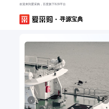
欢迎来到爱采购，百度旗下B2B平台
寻源宝典
‹
›