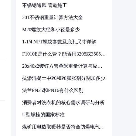
不锈钢通风 管道施工
201不锈钢重量计算方法大全
M20螺纹大径和小径是多少
1-1/4 NPT螺纹参数及底孔尺寸详解
F1010E是什么管？能否用3205或3505代
换
20x40x2镀锌方管单米重量计算与应用
分析
抗渗混凝土中P6和P8膨胀剂分别加多少
法兰PN25和PN16有什么区别
消费者对洗衣机的核心需求调研与分析
U型螺栓的国家标准
煤矿用电热取暖器是否符合防爆电气设
备标准