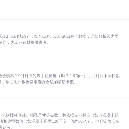
_1/2H状态），结合GB/T 5231-2012标准数据，详细分析其力学
差异，为工业选材提供参考。
砂200目对应的表面粗糙度（Ra 3.2-6.3μm），并对比不同目数
业实践，帮助用户根据需求选择合适的喷砂参数。
力，包括螺杆直径、钻孔尺寸等参数，并依据专业标准（如《混凝土结
方法和典型数值（如混凝土强度C30下设计值约80kN）。内容涵盖安装
员参考。