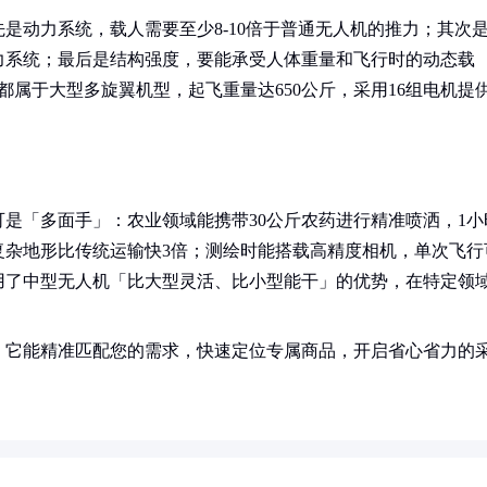
是动力系统，载人需要至少8-10倍于普通无人机的推力；其次
力系统；最后是结构强度，要能承受人体重量和飞行时的动态载
都属于大型多旋翼机型，起飞重量达650公斤，采用16组电机提
是「多面手」：农业领域能携带30公斤农药进行精准喷洒，1小
越复杂地形比传统运输快3倍；测绘时能搭载高精度相机，单次飞行
用了中型无人机「比大型灵活、比小型能干」的优势，在特定领
！它能精准匹配您的需求，快速定位专属商品，开启省心省力的