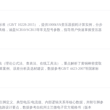
/T 10228-2015），提供1000kVA变压器损耗计算实例，分步
，涵盖SCB10/SCB13等常见型号参数，指导用户快速掌握变压器
法（理论公式法、查表法、在线工具法），重点解析了黄铜棒密度取
计算案例、误差分析及选材建议，数据参考GB/T 4423-2007等国家标
括各引脚定义、典型电压/电流值、内部逻辑关系等核心数据，并附引脚参
电路设计要点，数据参考自杭州士兰微电子官方规格书（版本