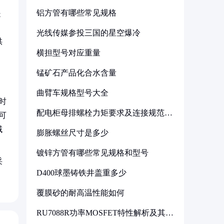
铝方管有哪些常见规格
是
光线传媒参投三国的星空爆冷
供
横担型号对应重量
锰矿石产品化合水含量
曲臂车规格型号大全
时
配电柜母排螺栓力矩要求及连接规范详
可
解
域
膨胀螺丝尺寸是多少
镀锌方管有哪些常见规格和型号
采
D400球墨铸铁井盖重多少
覆膜砂的耐高温性能如何
RU7088R功率MOSFET特性解析及其在
可调电源设计中的实践