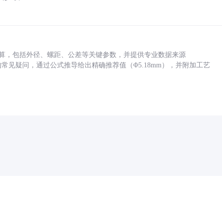
底孔计算，包括外径、螺距、公差等关键参数，并提供专业数据来源
孔尺寸的常见疑问，通过公式推导给出精确推荐值（Φ5.18mm），并附加工艺
药品医疗器械网络信息服务备案(京)网药械信息备字（2021）第00159号