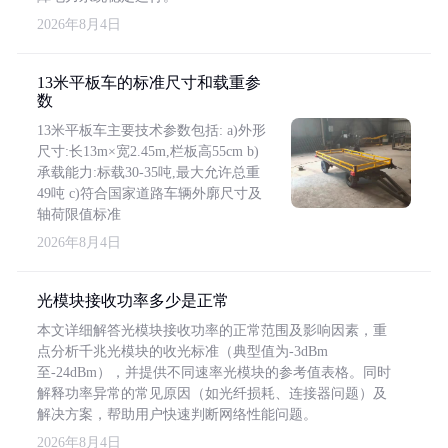
2026年8月4日
13米平板车的标准尺寸和载重参
数
13米平板车主要技术参数包括: a)外形
尺寸:长13m×宽2.45m,栏板高55cm b)
承载能力:标载30-35吨,最大允许总重
49吨 c)符合国家道路车辆外廓尺寸及
轴荷限值标准
2026年8月4日
光模块接收功率多少是正常
本文详细解答光模块接收功率的正常范围及影响因素，重
点分析千兆光模块的收光标准（典型值为-3dBm
至-24dBm），并提供不同速率光模块的参考值表格。同时
解释功率异常的常见原因（如光纤损耗、连接器问题）及
解决方案，帮助用户快速判断网络性能问题。
2026年8月4日