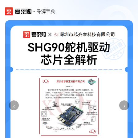
寻源宝典
‹
›