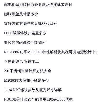
配电柜母排螺栓力矩要求及连接规范详解
膨胀螺丝尺寸是多少
镀锌方管有哪些常见规格和型号
D400球墨铸铁井盖重多少
覆膜砂的耐高温性能如何
RU7088R功率MOSFET特性解析及其在可调电源设计中的
实践
不锈钢通风 管道施工
201不锈钢重量计算方法大全
M20螺纹大径和小径是多少
1-1/4 NPT螺纹参数及底孔尺寸详解
F1010E是什么管？能否用3205或3505代换