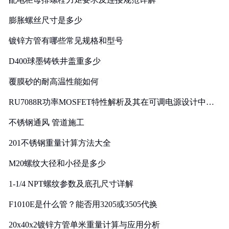
膨胀螺丝尺寸是多少
镀锌方管有哪些常见规格和型号
D400球墨铸铁井盖重多少
覆膜砂的耐高温性能如何
RU7088R功率MOSFET特性解析及其在可调电源设计中的
实践
不锈钢通风 管道施工
201不锈钢重量计算方法大全
M20螺纹大径和小径是多少
1-1/4 NPT螺纹参数及底孔尺寸详解
F1010E是什么管？能否用3205或3505代换
20x40x2镀锌方管单米重量计算与应用分析