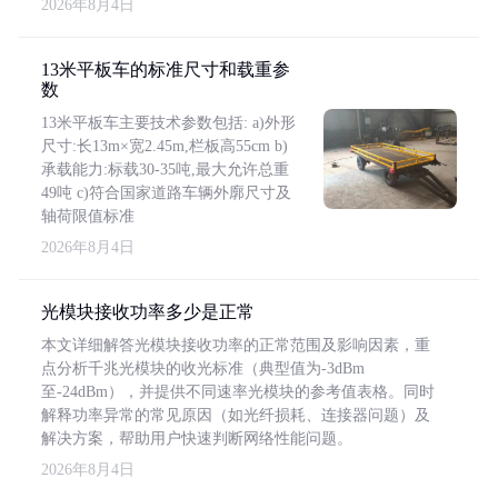
2026年8月4日
13米平板车的标准尺寸和载重参
数
13米平板车主要技术参数包括: a)外形
尺寸:长13m×宽2.45m,栏板高55cm b)
承载能力:标载30-35吨,最大允许总重
49吨 c)符合国家道路车辆外廓尺寸及
轴荷限值标准
2026年8月4日
光模块接收功率多少是正常
本文详细解答光模块接收功率的正常范围及影响因素，重
点分析千兆光模块的收光标准（典型值为-3dBm
至-24dBm），并提供不同速率光模块的参考值表格。同时
解释功率异常的常见原因（如光纤损耗、连接器问题）及
解决方案，帮助用户快速判断网络性能问题。
2026年8月4日