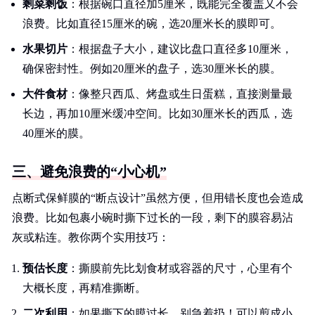
剩菜剩饭
：根据碗口直径加5厘米，既能完全覆盖又不会
浪费。比如直径15厘米的碗，选20厘米长的膜即可。
水果切片
：根据盘子大小，建议比盘口直径多10厘米，
确保密封性。例如20厘米的盘子，选30厘米长的膜。
大件食材
：像整只西瓜、烤盘或生日蛋糕，直接测量最
长边，再加10厘米缓冲空间。比如30厘米长的西瓜，选
40厘米的膜。
三、避免浪费的“小心机”
点断式保鲜膜的“断点设计”虽然方便，但用错长度也会造成
浪费。比如包裹小碗时撕下过长的一段，剩下的膜容易沾
灰或粘连。教你两个实用技巧：
预估长度
：撕膜前先比划食材或容器的尺寸，心里有个
大概长度，再精准撕断。
二次利用
：如果撕下的膜过长，别急着扔！可以剪成小