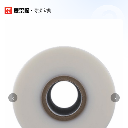
寻源宝典
‹
›