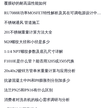
覆膜砂的耐高温性能如何
RU7088R功率MOSFET特性解析及其在可调电源设计中的
实践
不锈钢通风 管道施工
201不锈钢重量计算方法大全
M20螺纹大径和小径是多少
1-1/4 NPT螺纹参数及底孔尺寸详解
F1010E是什么管？能否用3205或3505代换
20x40x2镀锌方管单米重量计算与应用分析
抗渗混凝土中P6和P8膨胀剂分别加多少
法兰PN25和PN16有什么区别
消费者对洗衣机的核心需求调研与分析