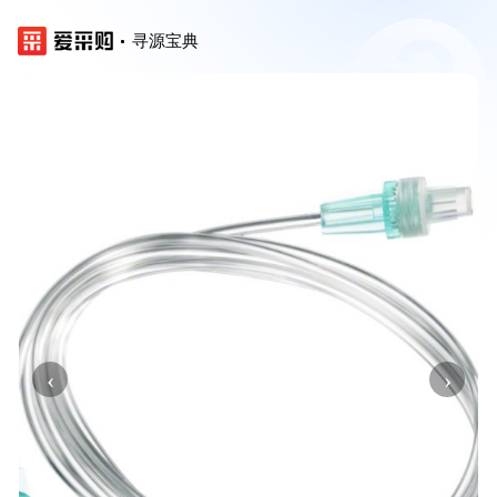
寻源宝典
‹
›