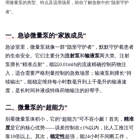
用微量泵的类型、特点及适用场景，助你了解急救中的“隐形守护
者”。
一、急诊微量泵的“家族成员”
急诊室里，微量泵就像一群“隐形守护者”，默默守护着患者
的生命安全。它们主要分为
注射泵
和
输液泵
两大类。注射
泵擅长“精准点射”，能以0.01ml/h的流速精确控制药物注
入，适合需要严格剂量控制的急救场景；输液泵则擅长“持
续输出”，能稳定维持每小时数毫升到上千毫升的输液速
度，是长时间补液或特殊药物输注的好帮手。
二、微量泵的“超能力”
别看微量泵体积小，它的“超能力”可不容小觑！首先，
精准
度
是它的核心优势——误差控制在±1%以内，比人工推注可
靠10倍以上。其次，
稳定性
超强，能24小时不间断工作，