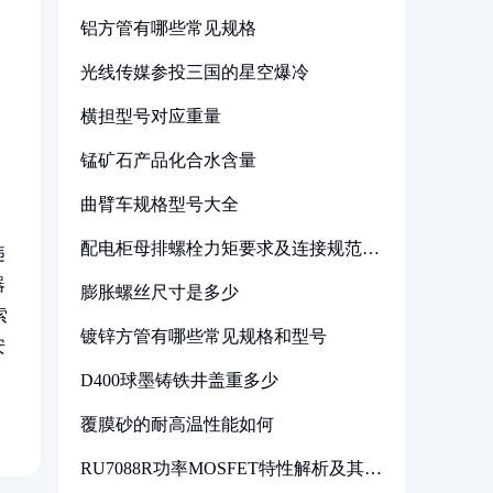
铝方管有哪些常见规格
光线传媒参投三国的星空爆冷
横担型号对应重量
锰矿石产品化合水含量
曲臂车规格型号大全
配电柜母排螺栓力矩要求及连接规范详
违
解
器
膨胀螺丝尺寸是多少
索
镀锌方管有哪些常见规格和型号
安
D400球墨铸铁井盖重多少
覆膜砂的耐高温性能如何
RU7088R功率MOSFET特性解析及其在
可调电源设计中的实践