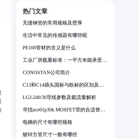
热门文章
无缝钢管的常用规格及壁厚
生活中常见的传感器有哪些呢
PE100管材的含义是什么
工业厂房载重标准：一平方米能承受多
少公斤
CONOSTAN公司简介
C13和C14插头国标与欧标的区别及其
标准解析
是
LGJ-240/30导线参数及载流量解析
甚
寻找nce01p30k MOSFET管的合适替代
获
型号
电梯的尺寸有哪些规格
镀锌方管尺寸一般有哪些