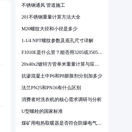
不锈钢通风 管道施工
201不锈钢重量计算方法大全
M20螺纹大径和小径是多少
1-1/4 NPT螺纹参数及底孔尺寸详解
F1010E是什么管？能否用3205或3505代
换
20x40x2镀锌方管单米重量计算与应用
分析
抗渗混凝土中P6和P8膨胀剂分别加多少
法兰PN25和PN16有什么区别
消费者对洗衣机的核心需求调研与分析
U型螺栓的国家标准
煤矿用电热取暖器是否符合防爆电气设
备标准