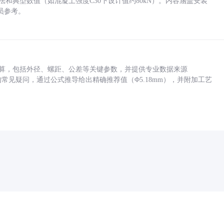
方法和典型数值（如混凝土强度C30下设计值约80kN）。内容涵盖安装
员参考。
底孔计算，包括外径、螺距、公差等关键参数，并提供专业数据来源
孔尺寸的常见疑问，通过公式推导给出精确推荐值（Φ5.18mm），并附加工艺