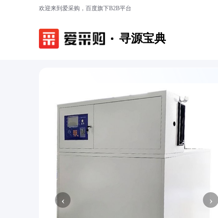
欢迎来到爱采购，百度旗下B2B平台
寻源宝典
‹
›