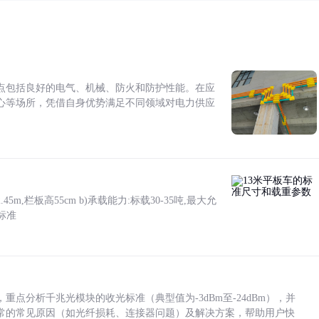
点包括良好的电气、机械、防火和防护性能。在应
心等场所，凭借自身优势满足不同领域对电力供应
5m,栏板高55cm b)承载能力:标载30-35吨,最大允
标准
点分析千兆光模块的收光标准（典型值为-3dBm至-24dBm），并
常的常见原因（如光纤损耗、连接器问题）及解决方案，帮助用户快