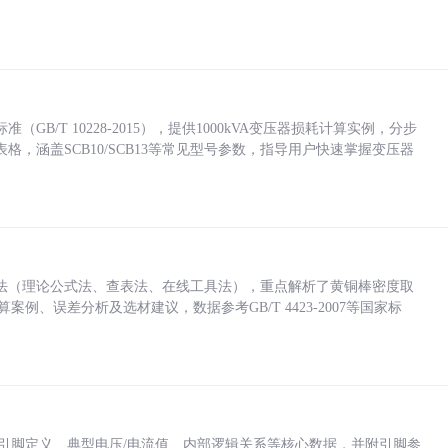
/T 10228-2015），提供1000kVA变压器损耗计算实例，分步
，涵盖SCB10/SCB13等常见型号参数，指导用户快速掌握变压器
法（理论公式法、查表法、在线工具法），重点解析了黄铜棒密度取
计算案例、误差分析及选材建议，数据参考GB/T 4423-2007等国家标
括各引脚定义、典型电压/电流值、内部逻辑关系等核心数据，并附引脚参