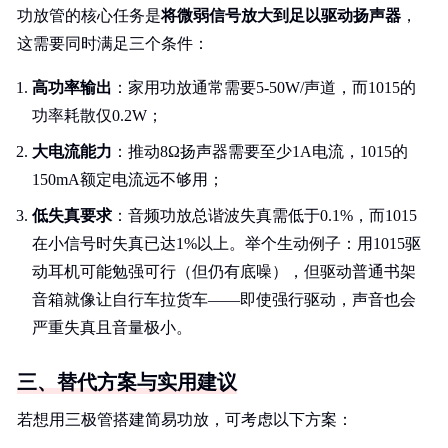
功放管的核心任务是
将微弱信号放大到足以驱动扬声器
，
这需要同时满足三个条件：
高功率输出
：家用功放通常需要5-50W/声道，而1015的
功率耗散仅0.2W；
大电流能力
：推动8Ω扬声器需要至少1A电流，1015的
150mA额定电流远不够用；
低失真要求
：音频功放总谐波失真需低于0.1%，而1015
在小信号时失真已达1%以上。举个生动例子：用1015驱
动耳机可能勉强可行（但仍有底噪），但驱动普通书架
音箱就像让自行车拉货车——即使强行驱动，声音也会
严重失真且音量极小。
三、替代方案与实用建议
若想用三极管搭建简易功放，可考虑以下方案：