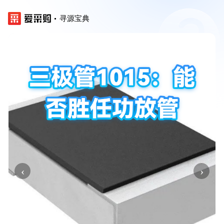
寻源宝典
‹
›