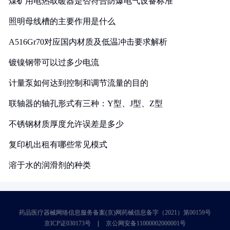
煤矿用电热取暖器是否符合防爆电气设备标准
照明母线槽的主要作用是什么
A516Gr70对应国内材质及低温冲击要求解析
镀镍钢带可以过多少电流
计量泵如何达到控制和调节流量的目的
联轴器的轴孔形式有三种：Y型、J型、Z型
不锈钢材质厚度允许误差是多少
复印机出租有哪些常见模式
溶于水的润滑剂的种类
药品医疗器械网络信息服务备案(京)网药械信息备字（2021）第00159号
京ICP证030173号
京公网安备11000002000001号