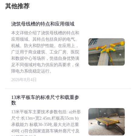
其他推荐
浇筑母线槽的特点和应用领域
本文详细介绍了浇筑母线槽的特点和
应用领域。其特点包括良好的电气、
机械、防火和防护性能。在应用上，
广泛用于商业建筑、工业厂房、医院
和数据中心等场所，凭借自身优势满
足不同领域对电力供应的高要求，保
障电力系统稳定运行。
2026年8月4日
13米平板车的标准尺寸和载重参
数
13米平板车主要技术参数包括: a)外形
尺寸:长13m×宽2.45m,栏板高55cm b)
承载能力:标载30-35吨,最大允许总重
49吨 c)符合国家道路车辆外廓尺寸及