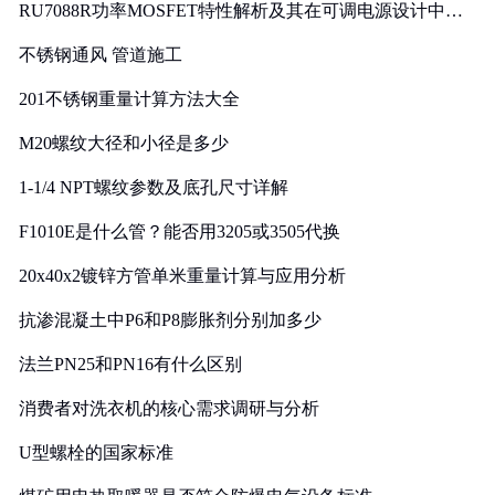
RU7088R功率MOSFET特性解析及其在可调电源设计中的
实践
不锈钢通风 管道施工
201不锈钢重量计算方法大全
M20螺纹大径和小径是多少
1-1/4 NPT螺纹参数及底孔尺寸详解
F1010E是什么管？能否用3205或3505代换
20x40x2镀锌方管单米重量计算与应用分析
抗渗混凝土中P6和P8膨胀剂分别加多少
法兰PN25和PN16有什么区别
消费者对洗衣机的核心需求调研与分析
U型螺栓的国家标准