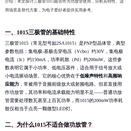
介绍：
本文探讨三极管1015能否作为功放管使用，分析其特性、适
用场景及替代方案，为电子爱好者提供实用参考。
一、1015三极管的基础特性
三极管1015（常见型号如2SA1015）是PNP型晶体管，典型
参数包括：集电极-基极击穿电压（Vcbo）约30V，集电极
电流（Ic）约150mA，功率耗散（Pd）约200mW。这些参
数表明它属于小功率、低电压器件，适合用于信号放大或
小电流驱动场景。它的核心优势在于
低噪声特性
和
高频响
应能力
，常被用于音频前级放大或射频电路。但若直接用
作功放管，其功率和电流承载能力明显不足——普通功放
管需要处理数瓦甚至上百瓦功率，而1015的200mW功率耗
散仅相当于点亮一颗微型LED灯。
二、为什么1015不适合做功放管？