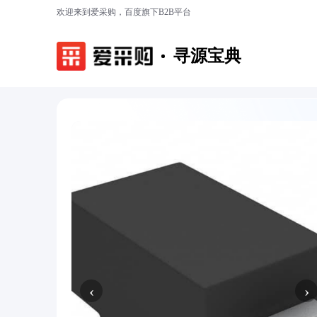
欢迎来到爱采购，百度旗下B2B平台
寻源宝典
‹
›