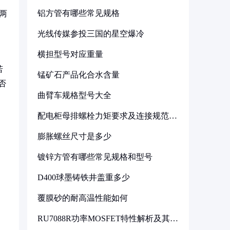
铝方管有哪些常见规格
两
光线传媒参投三国的星空爆冷
横担型号对应重量
若
锰矿石产品化合水含量
否
曲臂车规格型号大全
配电柜母排螺栓力矩要求及连接规范详
解
膨胀螺丝尺寸是多少
镀锌方管有哪些常见规格和型号
；
D400球墨铸铁井盖重多少
覆膜砂的耐高温性能如何
：
RU7088R功率MOSFET特性解析及其在
可调电源设计中的实践