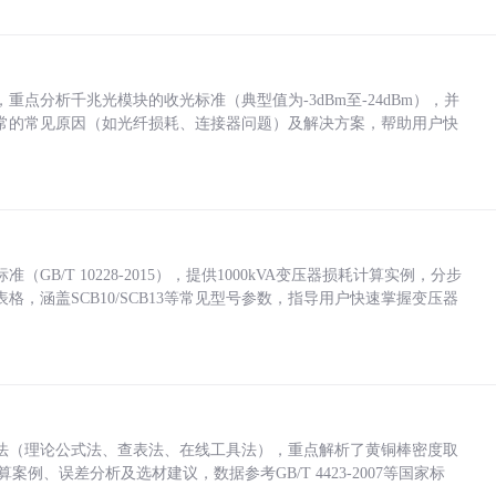
点分析千兆光模块的收光标准（典型值为-3dBm至-24dBm），并
常的常见原因（如光纤损耗、连接器问题）及解决方案，帮助用户快
/T 10228-2015），提供1000kVA变压器损耗计算实例，分步
，涵盖SCB10/SCB13等常见型号参数，指导用户快速掌握变压器
法（理论公式法、查表法、在线工具法），重点解析了黄铜棒密度取
计算案例、误差分析及选材建议，数据参考GB/T 4423-2007等国家标