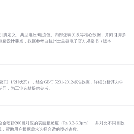
括各引脚定义、典型电压/电流值、内部逻辑关系等核心数据，并附引脚参
电路设计要点，数据参考自杭州士兰微电子官方规格书（版本
_1/2H状态），结合GB/T 5231-2012标准数据，详细分析其力学
差异，为工业选材提供参考。
砂200目对应的表面粗糙度（Ra 3.2-6.3μm），并对比不同目数
业实践，帮助用户根据需求选择合适的喷砂参数。