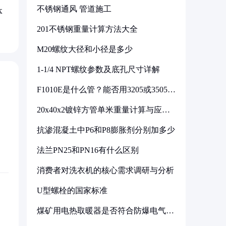
不锈钢通风 管道施工
体
201不锈钢重量计算方法大全
M20螺纹大径和小径是多少
1-1/4 NPT螺纹参数及底孔尺寸详解
F1010E是什么管？能否用3205或3505代
换
20x40x2镀锌方管单米重量计算与应用
分析
抗渗混凝土中P6和P8膨胀剂分别加多少
法兰PN25和PN16有什么区别
消费者对洗衣机的核心需求调研与分析
U型螺栓的国家标准
煤矿用电热取暖器是否符合防爆电气设
备标准