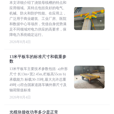
本文详细介绍了浇筑母线槽的特点和
应用领域。其特点包括良好的电气、
机械、防火和防护性能。在应用上，
广泛用于商业建筑、工业厂房、医院
和数据中心等场所，凭借自身优势满
足不同领域对电力供应的高要求，保
障电力系统稳定运行。
2026年8月4日
13米平板车的标准尺寸和载重参
数
13米平板车主要技术参数包括: a)外形
尺寸:长13m×宽2.45m,栏板高55cm b)
承载能力:标载30-35吨,最大允许总重
49吨 c)符合国家道路车辆外廓尺寸及
轴荷限值标准
2026年8月4日
光模块接收功率多少是正常