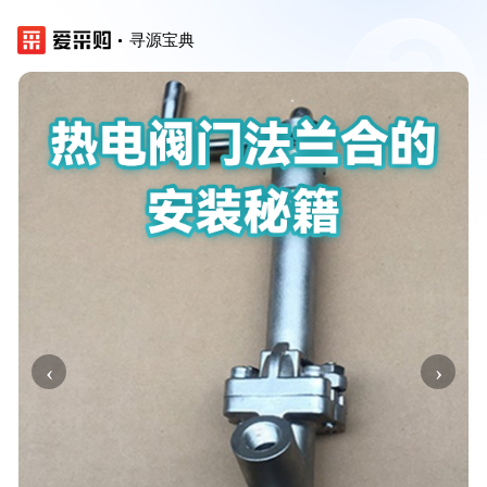
寻源宝典
‹
›