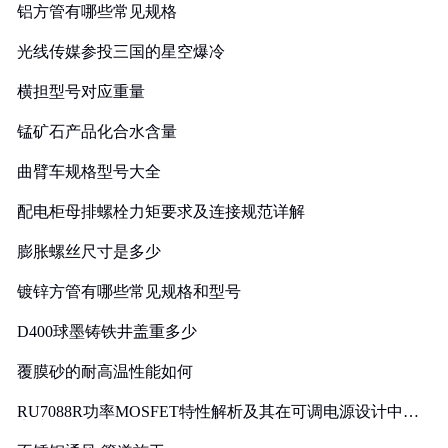
铝方管有哪些常见规格
光线传媒参投三国的星空爆冷
横担型号对应重量
锰矿石产品化合水含量
曲臂车规格型号大全
配电柜母排螺栓力矩要求及连接规范详解
膨胀螺丝尺寸是多少
镀锌方管有哪些常见规格和型号
D400球墨铸铁井盖重多少
覆膜砂的耐高温性能如何
RU7088R功率MOSFET特性解析及其在可调电源设计中的
实践