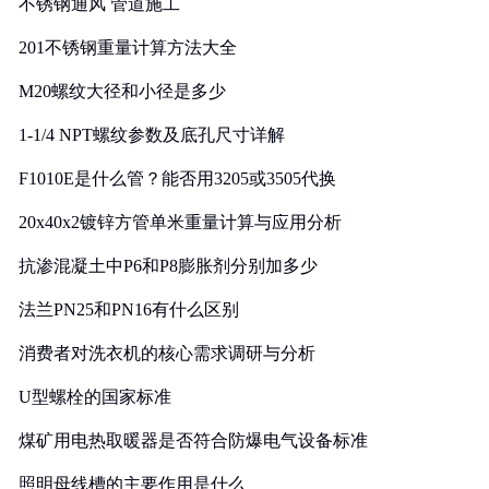
不锈钢通风 管道施工
201不锈钢重量计算方法大全
M20螺纹大径和小径是多少
1-1/4 NPT螺纹参数及底孔尺寸详解
F1010E是什么管？能否用3205或3505代换
20x40x2镀锌方管单米重量计算与应用分析
抗渗混凝土中P6和P8膨胀剂分别加多少
法兰PN25和PN16有什么区别
消费者对洗衣机的核心需求调研与分析
U型螺栓的国家标准
煤矿用电热取暖器是否符合防爆电气设备标准
照明母线槽的主要作用是什么