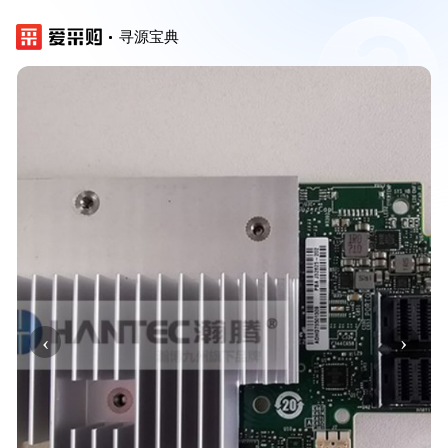
寻源宝典
‹
›