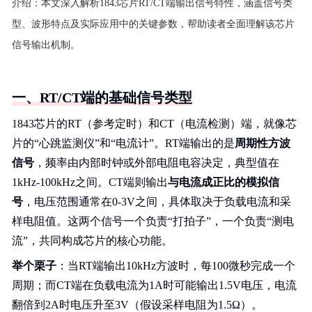
介绍：
本文深入解析1843芯片RT/CT端输出信号特性，涵盖信号类
型、波形特点及实际应用中的关键参数，帮助读者全面理解该芯片
信号输出机制。
一、RT/CT端的基础信号类型
1843芯片的RT（参考定时）和CT（电流检测）端，就像芯
片的“心跳监测仪”和“电流计”。RT端输出的是
周期性方波
信号
，频率由内部时钟或外部电阻电容决定，典型值在
1kHz-100kHz之间。CT端则输出
与电流成正比的模拟信
号
，电压范围通常在0-3V之间，具体取决于负载电流和采
样电阻值。这两个信号一个负责“打拍子”，一个负责“测电
流”，共同构成芯片的核心功能。
举个栗子
：当RT端输出10kHz方波时，每100微秒完成一个
周期；而CT端在负载电流为1A时可能输出1.5V电压，电流
翻倍到2A时电压升至3V（假设采样电阻为1.5Ω）。