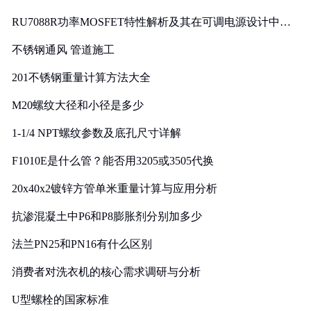
RU7088R功率MOSFET特性解析及其在可调电源设计中的
实践
不锈钢通风 管道施工
201不锈钢重量计算方法大全
M20螺纹大径和小径是多少
1-1/4 NPT螺纹参数及底孔尺寸详解
F1010E是什么管？能否用3205或3505代换
20x40x2镀锌方管单米重量计算与应用分析
抗渗混凝土中P6和P8膨胀剂分别加多少
法兰PN25和PN16有什么区别
消费者对洗衣机的核心需求调研与分析
U型螺栓的国家标准