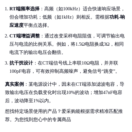
RT端频率选择
：高频（如100kHz）适合快速响应场景，
但会增加功耗；低频（如1kHz）则相反。需根据
功耗-响
应速度
平衡点选择。
CT端增益调整
：通过改变采样电阻阻值，可调节输出电
压与电流的比例关系。例如，将1.5Ω电阻换成3Ω，相同
电流下的输出电压会翻倍。
抗干扰设计
：在CT端信号线上串联10Ω电阻，并并联
100pF电容，可有效抑制高频噪声，避免信号“跳变”。
真实案例
：某电源设计中，因未在CT端添加滤波电容，导
致输出电压在负载变化时出现10%的波动；增加47nF电容
后，波动降至1%以内。
想找特定场景使用的产品？爱采购能根据需求精准匹配推
荐。为您找到您心中的专属商品