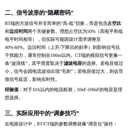
二、信号波形的“隐藏密码”
RT端的方波信号并非简单的“高-低”切换，而是包含
占空比
和
边沿时间
两个关键参数。理想占空比为50%（高电平和低
电平时间相等），但实际可能因设计需求调整至
40%-60%。边沿时间（上升/下降沿的斜率）则影响信号抗
干扰能力，通常控制在100ns以内。CT端的模拟信号更像一
条“波浪线”，其平滑度取决于
滤波电容
的选择。若电容值过
小，信号会因电流波动出现“毛刺”；若电容值过大，则会导
致信号延迟，影响实时性。
经验值
：对于10A以内的电流检测，10nF-100nF的电容是理
想选择。
三、实际应用中的“调参技巧”
在电路设计中，RT/CT端的参数调整就像“调音台”操作：