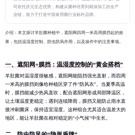
司依托庆元生态优势，构建从菌种培育到精深加工的全产
业链，致力于打造中国食用菌行业标杆品牌。
介绍：
本文探讨羊肚菌种植中，遮阳网四周一米高用膜挡起的效
果，包括温湿度控制、防虫防风作用，以及操作中的注意事项。
一、遮阳网+膜挡：温湿度控制的“黄金搭档”
羊肚菌对温湿度很敏感，遮阳网能阻挡强光直射，而四周
一米高的膜挡则像给种植区穿了件“防风衣”。当夏季高温
时，膜挡能减少热风直吹，配合遮阳网形成局部降温区，
让土壤温度更稳定；遇到连续降雨，膜挡又能防止雨水直
接冲刷菌床，保持适宜湿度。这种组合尤其适合温差大的
地区，能让羊肚菌在相对稳定的“小气候”中生长。
二、防虫防风的“隐形盾牌”