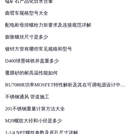
锰矿石产品化合水含量
曲臂车规格型号大全
配电柜母排螺栓力矩要求及连接规范详解
膨胀螺丝尺寸是多少
镀锌方管有哪些常见规格和型号
D400球墨铸铁井盖重多少
覆膜砂的耐高温性能如何
RU7088R功率MOSFET特性解析及其在可调电源设计中的
实践
不锈钢通风 管道施工
201不锈钢重量计算方法大全
M20螺纹大径和小径是多少
1-1/4 NPT螺纹参数及底孔尺寸详解