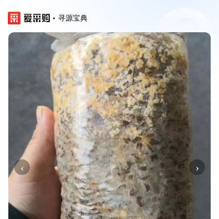
寻源宝典
‹
›