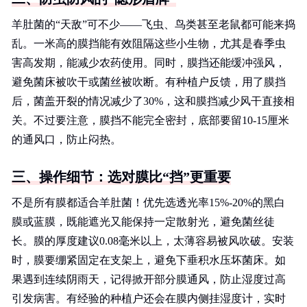
羊肚菌的“天敌”可不少——飞虫、鸟类甚至老鼠都可能来捣
乱。一米高的膜挡能有效阻隔这些小生物，尤其是春季虫
害高发期，能减少农药使用。同时，膜挡还能缓冲强风，
避免菌床被吹干或菌丝被吹断。有种植户反馈，用了膜挡
后，菌盖开裂的情况减少了30%，这和膜挡减少风干直接相
关。不过要注意，膜挡不能完全密封，底部要留10-15厘米
的通风口，防止闷热。
三、操作细节：选对膜比“挡”更重要
不是所有膜都适合羊肚菌！优先选透光率15%-20%的黑白
膜或蓝膜，既能遮光又能保持一定散射光，避免菌丝徒
长。膜的厚度建议0.08毫米以上，太薄容易被风吹破。安装
时，膜要绷紧固定在支架上，避免下垂积水压坏菌床。如
果遇到连续阴雨天，记得掀开部分膜通风，防止湿度过高
引发病害。有经验的种植户还会在膜内侧挂湿度计，实时