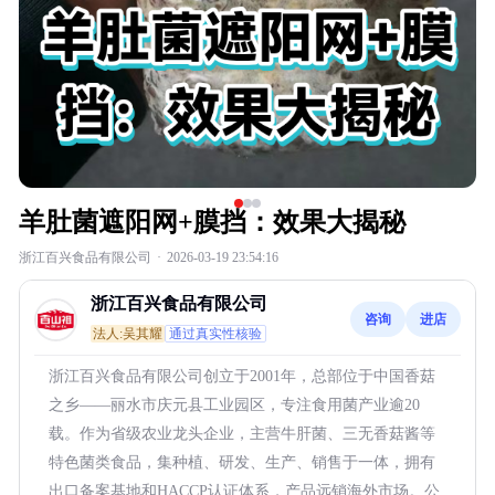
羊肚菌遮阳网+膜挡：效果大揭秘
浙江百兴食品有限公司
·
2026-03-19 23:54:16
浙江百兴食品有限公司
咨询
进店
法人:吴其耀
通过真实性核验
浙江百兴食品有限公司创立于2001年，总部位于中国香菇
之乡——丽水市庆元县工业园区，专注食用菌产业逾20
载。作为省级农业龙头企业，主营牛肝菌、三无香菇酱等
特色菌类食品，集种植、研发、生产、销售于一体，拥有
出口备案基地和HACCP认证体系，产品远销海外市场。公