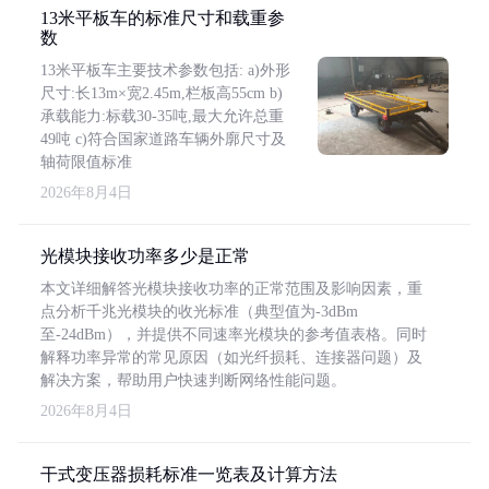
13米平板车的标准尺寸和载重参
数
13米平板车主要技术参数包括: a)外形
尺寸:长13m×宽2.45m,栏板高55cm b)
承载能力:标载30-35吨,最大允许总重
49吨 c)符合国家道路车辆外廓尺寸及
轴荷限值标准
2026年8月4日
光模块接收功率多少是正常
本文详细解答光模块接收功率的正常范围及影响因素，重
点分析千兆光模块的收光标准（典型值为-3dBm
至-24dBm），并提供不同速率光模块的参考值表格。同时
解释功率异常的常见原因（如光纤损耗、连接器问题）及
解决方案，帮助用户快速判断网络性能问题。
2026年8月4日
干式变压器损耗标准一览表及计算方法